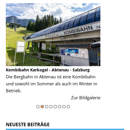
Kombibahn Karkogel - Abtenau - Salzburg
Garmisch-Part
Die Bergbahn in Abtenau ist eine Kombibahn
Garmisch-Parte
und sowohl im Sommer als auch im Winter in
der Hauptorte 
Betrieb.
einer Grandios
rie
Zur Bildgalerie
majestätisch...
NEUESTE BEITRÄGE