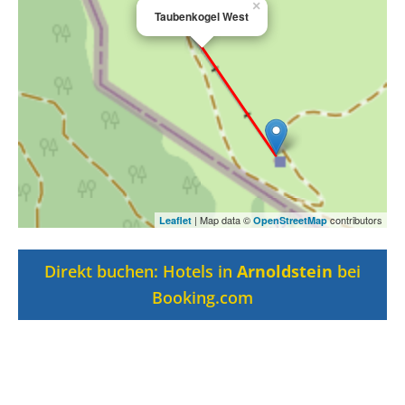
×
Taubenkogel West
| Map data ©
contributors
Leaflet
OpenStreetMap
Direkt buchen: Hotels in
Arnoldstein
bei
Booking.com