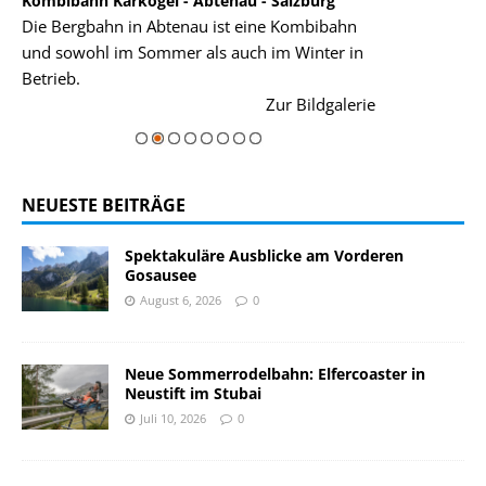
au - Salzburg
Garmisch-Partenkirchen
 eine Kombibahn
Garmisch-Partenkirchen ist ohne Frage einer
uch im Winter in
der Hauptorte in Deutschland für den Urlaub i
einer Grandiosen Alpenkulisse. Die
Zur Bildgalerie
majestätisch...
Zur Bildgaleri
NEUESTE BEITRÄGE
Spektakuläre Ausblicke am Vorderen
Gosausee
August 6, 2026
0
Neue Sommerrodelbahn: Elfercoaster in
Neustift im Stubai
Juli 10, 2026
0