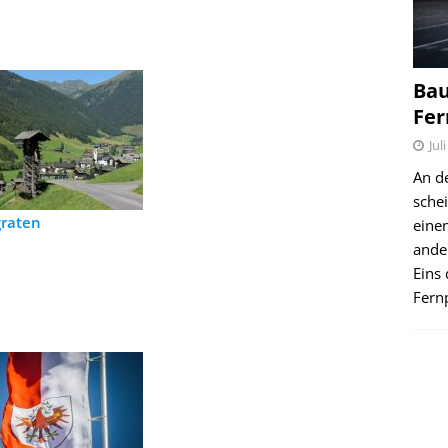
Bau
Fer
Jul
An d
schei
graten
einen
ande
Eins 
Fernp