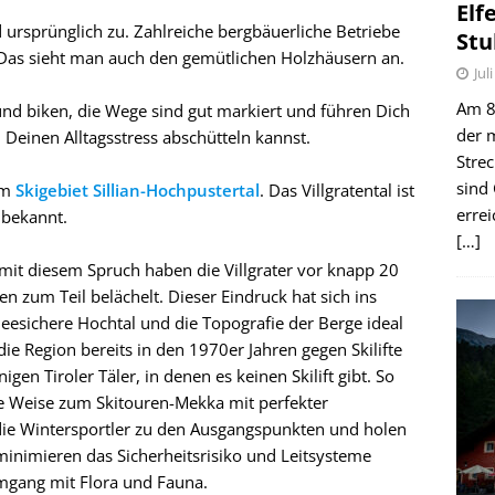
Elf
 ursprünglich zu. Zahlreiche bergbäuerliche Betriebe
Stu
. Das sieht man auch den gemütlichen Holzhäusern an.
Jul
Am 8.
d biken, die Wege sind gut markiert und führen Dich
der 
 Deinen Alltagsstress abschütteln kannst.
Stre
sind
um
Skigebiet Sillian-Hochpustertal
. Das Villgratental ist
erre
 bekannt.
[…]
mit diesem Spruch haben die Villgrater vor knapp 20
n zum Teil belächelt. Dieser Eindruck hat sich ins
eesichere Hochtal und die Topografie der Berge ideal
die Region bereits in den 1970er Jahren gegen Skilifte
en Tiroler Täler, in denen es keinen Skilift gibt. So
fte Weise zum Skitouren-Mekka mit perfekter
 die Wintersportler zu den Ausgangspunkten und holen
minimieren das Sicherheitsrisiko und Leitsysteme
gang mit Flora und Fauna.