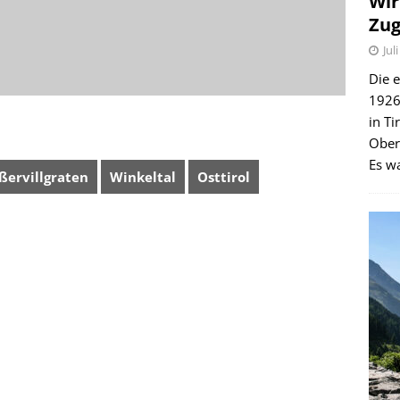
Wir
Zug
Jul
Die e
1926 
in Ti
Ober
Es wa
ßervillgraten
Winkeltal
Osttirol