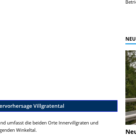
r Bildgalerie
Bilder des Coasters ansehen.
Betri
Zur Bildgalerie
NEU
ervorhersage Villgratental
nd umfasst die beiden Orte Innervillgraten und
igenden Winkeltal.
Ne