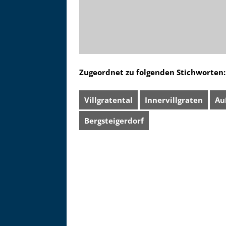
Zugeordnet zu folgenden Stichworten:
Villgratental
Innervillgraten
Au
Bergsteigerdorf