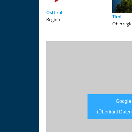
Osttirol
Tirol
Region
Oberregi
Google
(Überträgt Daten