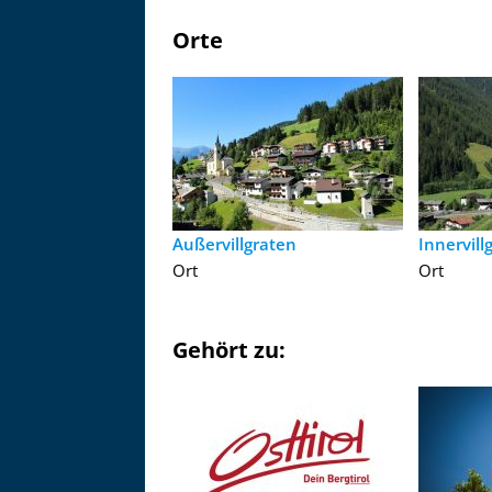
Orte
Außervillgraten
Innervill
Ort
Ort
Gehört zu: