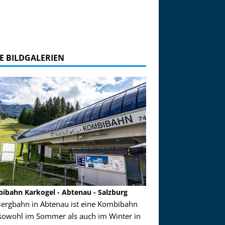
E BILDGALERIEN
ibahn Karkogel - Abtenau - Salzburg
Garmisch-Partenkirch
Bergbahn in Abtenau ist eine Kombibahn
Garmisch-Partenkirchen
sowohl im Sommer als auch im Winter in
der Hauptorte in Deuts