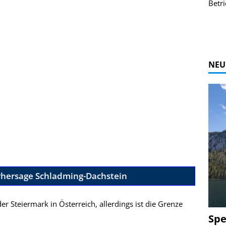
 Coasters ansehen.
Betrieb.
Zur Bildgalerie
NEU
rhersage Schladming-Dachstein
er Steiermark in Österreich, allerdings ist die Grenze
Spe