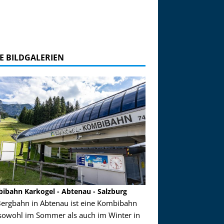
E BILDGALERIEN
au - Salzburg
Garmisch-Partenkirchen
t eine Kombibahn
Garmisch-Partenkirchen ist ohne Frage einer
auch im Winter in
der Hauptorte in Deutschland für den Urlaub 