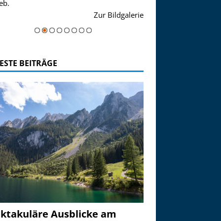
einer Grandiosen Alpenkulisse. Die
Zur Bildgalerie
majestätisch...
Zur Bildgaler
ESTE BEITRÄGE
ktakuläre Ausblicke am