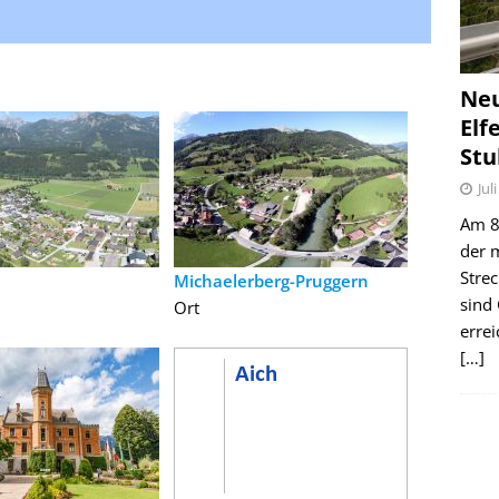
Ne
Elf
Stu
Jul
Am 8.
der 
Stre
Michaelerberg-Pruggern
sind
Ort
erre
[…]