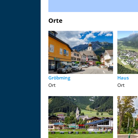
Orte
Gröbming
Haus
Ort
Ort