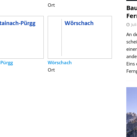
Ort
Bau
Fer
Jul
An d
schei
einen
ande
-Pürgg
Wörschach
Eins 
Ort
Fernp