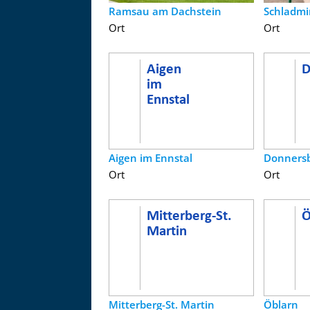
Ramsau am Dachstein
Schladmi
Ort
Ort
Aigen im Ennstal
Donners
Ort
Ort
Mitterberg-St. Martin
Öblarn