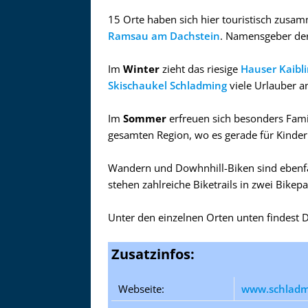
15 Orte haben sich hier touristisch zusa
Ramsau am Dachstein
. Namensgeber der
Im
Winter
zieht das riesige
Hauser Kaibli
Skischaukel Schladming
viele Urlauber an
Im
Sommer
erfreuen sich besonders Fami
gesamten Region, wo es gerade für Kinder 
Wandern und Dowhnhill-Biken sind ebenfal
stehen zahlreiche Biketrails in zwei Bikep
Unter den einzelnen Orten unten findest D
Zusatzinfos:
Webseite:
www.schladmi