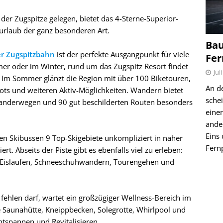
 der Zugspitze gelegen, bietet das 4-Sterne-Superior-
urlaub der ganz besonderen Art.
Bau
er Zugspitzbahn
ist der perfekte Ausgangpunkt für viele
Fer
mer oder im Winter, rund um das Zugspitz Resort findet
Jul
. Im Sommer glänzt die Region mit über 100 Biketouren,
An d
ots und weiteren Aktiv-Möglichkeiten. Wandern bietet
schei
Wanderwegen und 90 gut beschilderten Routen besonders
einen
ande
Eins 
en Skibussen 9 Top-Skigebiete unkompliziert in naher
Fernp
. Abseits der Piste gibt es ebenfalls viel zu erleben:
, Eislaufen, Schneeschuhwandern, Tourengehen und
fehlen darf, wartet ein großzügiger Wellness-Bereich im
e Saunahütte, Kneippbecken, Solegrotte, Whirlpool und
ntspannen und Revitalisieren.