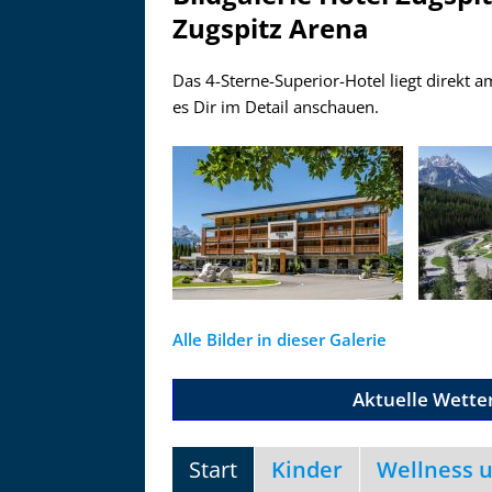
Zugspitz Arena
Das 4-Sterne-Superior-Hotel liegt direkt a
es Dir im Detail anschauen.
Alle Bilder in dieser Galerie
Aktuelle Wette
Start
Kinder
Wellness 