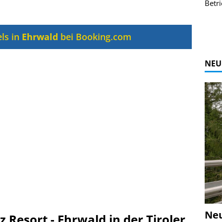
r Bildgalerie
Bilder des Coasters ansehen.
Betri
Zur Bildgalerie
ls in
Ehrwald
bei Booking.com
NEU
Ne
z Resort - Ehrwald in der Tiroler