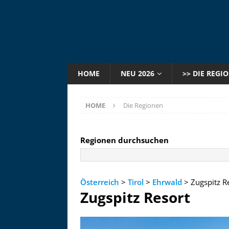
HOME
NEU 2026
>> DIE REGI
HOME
Die Regionen
Regionen durchsuchen
Österreich
>
Tirol
>
Ehrwald
> Zugspitz R
Zugspitz Resort