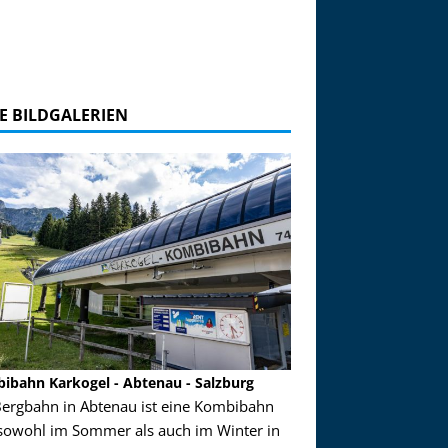
E BILDGALERIEN
ibahn Karkogel - Abtenau - Salzburg
Garmisch-Partenkirch
Bergbahn in Abtenau ist eine Kombibahn
Garmisch-Partenkirchen
sowohl im Sommer als auch im Winter in
der Hauptorte in Deuts