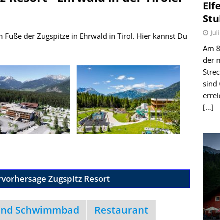
Elf
Stu
Jul
m Fuße der Zugspitze in Ehrwald in Tirol. Hier kannst Du
Am 8.
der 
Stre
sind
erre
[…]
rvorhersage Zugspitz Resort
und Schwimmbad
Restaurant