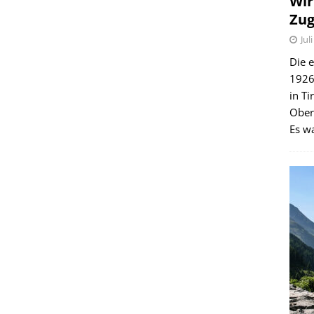
Wir
Zug
Jul
Die e
1926 
in Ti
Ober
Es wa