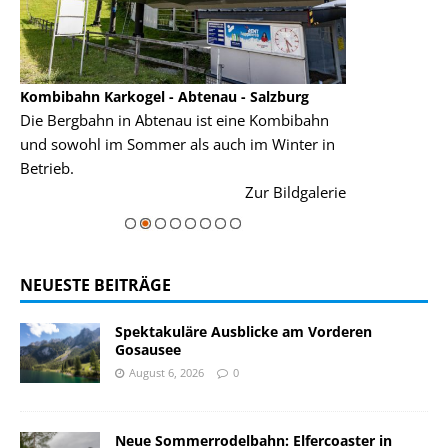
Kombibahn Karkogel - Abtenau - Salzburg
Garmisch-Part
Die Bergbahn in Abtenau ist eine Kombibahn
Garmisch-Parte
und sowohl im Sommer als auch im Winter in
der Hauptorte 
Betrieb.
einer Grandios
rie
Zur Bildgalerie
majestätisch...
NEUESTE BEITRÄGE
Spektakuläre Ausblicke am Vorderen
Gosausee
August 6, 2026
0
Neue Sommerrodelbahn: Elfercoaster in