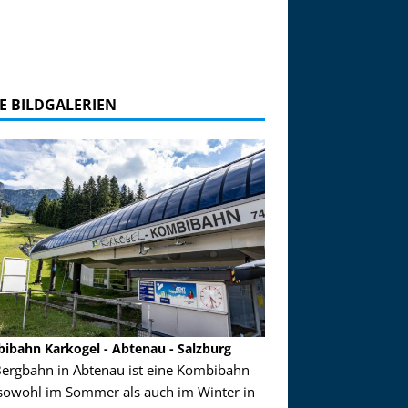
E BILDGALERIEN
ibahn Karkogel - Abtenau - Salzburg
Garmisch-Partenkirch
Bergbahn in Abtenau ist eine Kombibahn
Garmisch-Partenkirchen
sowohl im Sommer als auch im Winter in
der Hauptorte in Deuts