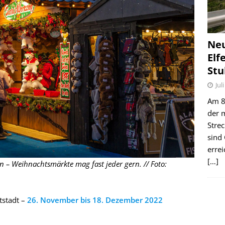
Ne
Elf
Stu
Jul
Am 8.
der 
Stre
sind
erre
[…]
n – Weihnachtsmärkte mag fast jeder gern. // Foto:
tstadt –
26. November bis 18. Dezember 2022