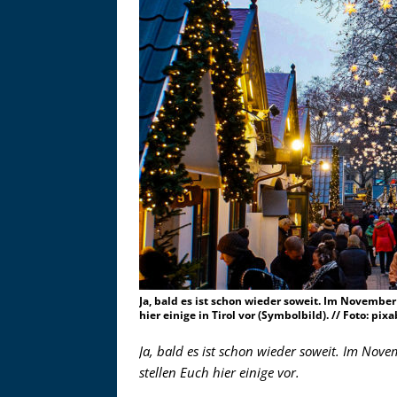
Ja, bald es ist schon wieder soweit. Im Novembe
hier einige in Tirol vor (Symbolbild). // Foto: pix
Asitzbahn - Leogang - Bilder
Ja, bald es ist schon wieder soweit. Im Nov
Schau Dir hier Bilder der Asitzbah
stellen Euch hier einige vor.
an.