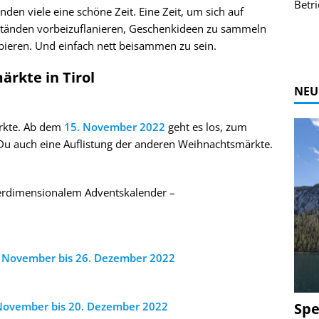
r Bildgalerie
Bilder des Coasters ansehen.
Betri
en viele eine schöne Zeit. Eine Zeit, um sich auf
Zur Bildgalerie
tänden vorbeizuflanieren, Geschenkideen zu sammeln
bieren. Und einfach nett beisammen zu sein.
ärkte in Tirol
NEU
ärkte. Ab dem
15. November 2022
geht es los, zum
 Du auch eine Auflistung der anderen Weihnachtsmärkte.
berdimensionalem Adventskalender –
 November bis 26. Dezember 2022
Spe
November bis 20. Dezember 2022