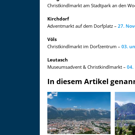
Christkindlmarkt am Stadtpark an den W
Kirchdorf
Adventmarkt auf dem Dorfplatz –
27. No
Völs
Christkindlmarkt im Dorfzentrum –
03. u
Leutasch
Museumsadvent & Christkindlmarkt –
04.
In diesem Artikel genan