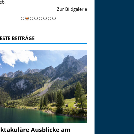
eb.
einer Grandiosen Alpen
Zur Bildgalerie
majestätisch...
ESTE BEITRÄGE
ktakuläre Ausblicke am