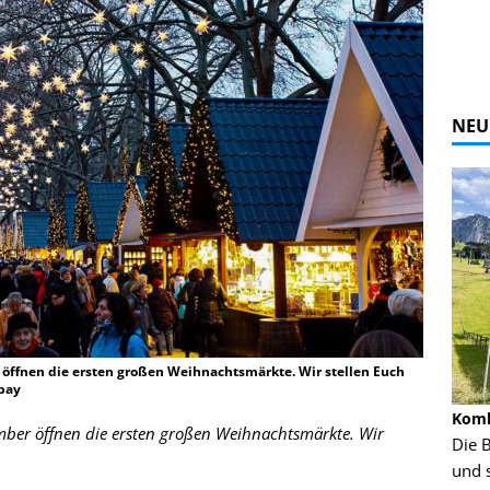
NEU
r öffnen die ersten großen Weihnachtsmärkte. Wir stellen Euch
abay
Alpine Coaster - Imst - Tirol - Bilder
Komb
ember öffnen die ersten großen Weihnachtsmärkte. Wir
n in Leogang
Mehr als 3,5 Kilometer Fahrspaß auf dem
Die 
Alpine Coaster in Imst! Hier kannst Du Dir
und 