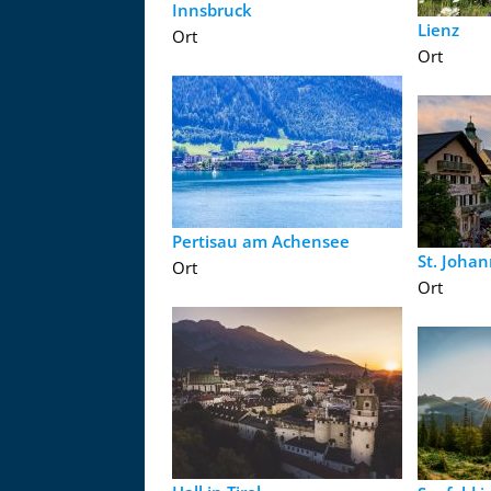
Innsbruck
Lienz
Ort
Ort
Pertisau am Achensee
St. Johan
Ort
Ort