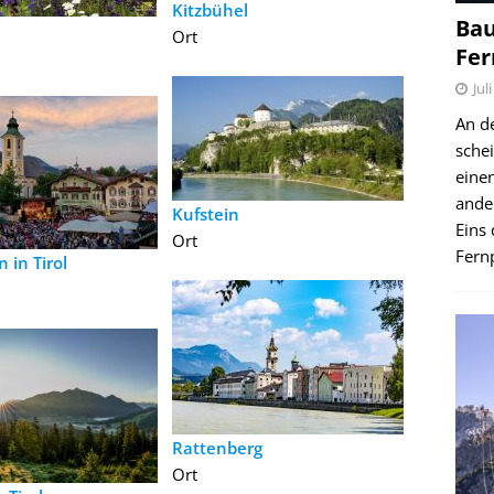
Kitzbühel
Bau
Ort
Fer
Jul
An d
schei
einen
ande
Kufstein
Eins 
Ort
Fernp
n in Tirol
Rattenberg
Ort