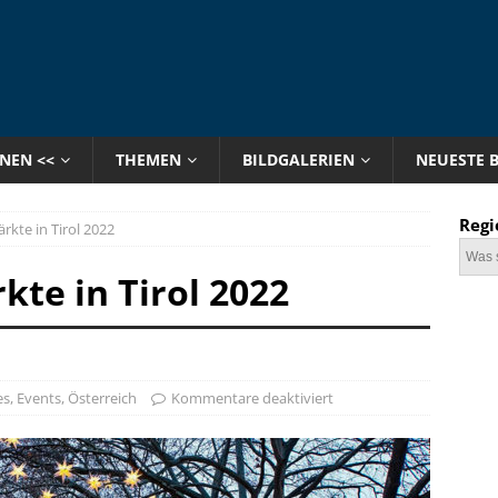
ONEN <<
THEMEN
BILDGALERIEN
NEUESTE 
Regi
kte in Tirol 2022
te in Tirol 2022
es
,
Events
,
Österreich
Kommentare deaktiviert