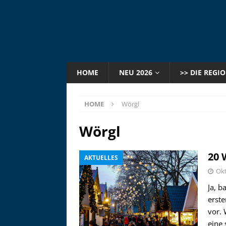
HOME
NEU 2026
>> DIE REGI
HOME
Wörgl
Wörgl
20 
AKTUELLES
Okt
Ja, b
erste
vor.
eine 