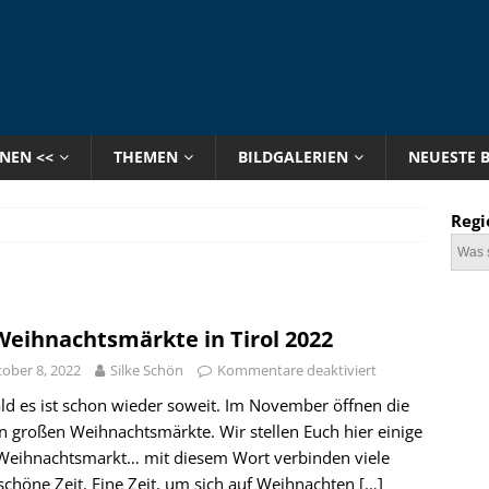
ONEN <<
THEMEN
BILDGALERIEN
NEUESTE 
Regi
Weihnachtsmärkte in Tirol 2022
ober 8, 2022
Silke Schön
Kommentare deaktiviert
ald es ist schon wieder soweit. Im November öffnen die
n großen Weihnachtsmärkte. Wir stellen Euch hier einige
 Weihnachtsmarkt… mit diesem Wort verbinden viele
schöne Zeit. Eine Zeit, um sich auf Weihnachten
[…]