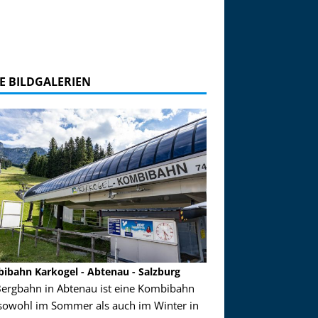
E BILDGALERIEN
ibahn Karkogel - Abtenau - Salzburg
Garmisch-Partenkirch
Bergbahn in Abtenau ist eine Kombibahn
Garmisch-Partenkirchen
sowohl im Sommer als auch im Winter in
der Hauptorte in Deuts