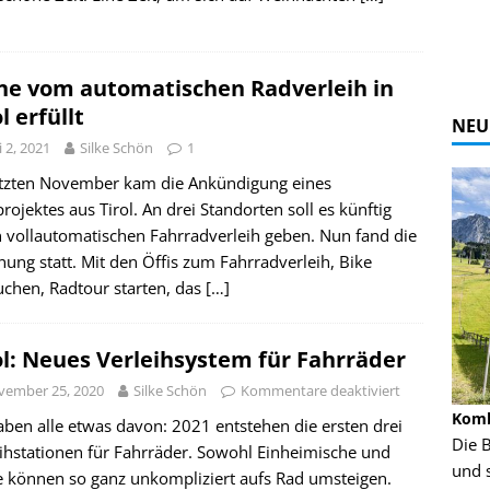
ne vom automatischen Radverleih in
l erfüllt
NEU
 2, 2021
Silke Schön
1
etzten November kam die Ankündigung eines
projektes aus Tirol. An drei Standorten soll es künftig
 vollautomatischen Fahrradverleih geben. Nun fand die
nung statt. Mit den Öffis zum Fahrradverleih, Bike
uchen, Radtour starten, das
[…]
ol: Neues Verleihsystem für Fahrräder
vember 25, 2020
Silke Schön
Kommentare deaktiviert
Alpine Coaster - Imst - Tirol - Bilder
Komb
ben alle etwas davon: 2021 entstehen die ersten drei
n in Leogang
Mehr als 3,5 Kilometer Fahrspaß auf dem
Die 
ihstationen für Fahrräder. Sowohl Einheimische und
Alpine Coaster in Imst! Hier kannst Du Dir
und 
e können so ganz unkompliziert aufs Rad umsteigen.