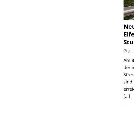
Ne
Elf
Stu
Jul
Am 8.
der 
Stre
sind
erre
[…]