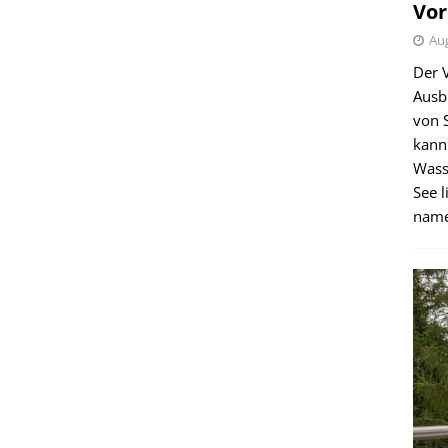
Vor
Aug
Der 
Ausb
von 
kann
Wass
See l
name