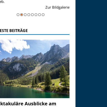
eb.
einer Grandiosen Alpen
Zur Bildgalerie
majestätisch...
ESTE BEITRÄGE
ktakuläre Ausblicke am