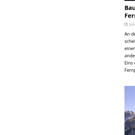
Bau
Fer
Jul
An d
schei
einen
ande
Eins 
Fernp