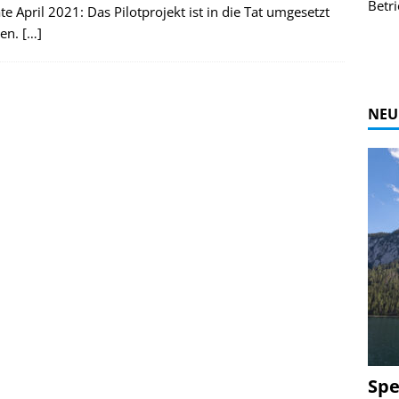
r Bildgalerie
Bilder des Coasters ansehen.
Betri
e April 2021: Das Pilotprojekt ist in die Tat umgesetzt
Zur Bildgalerie
en.
[…]
NEU
Spe