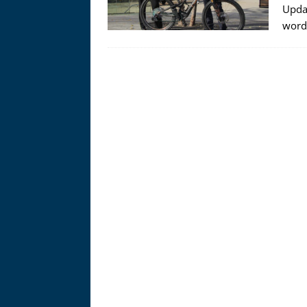
Zu
Updat
word