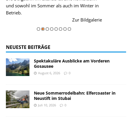
und sowohl im Sommer als auch im Winter in
der Hauptorte 
Betrieb.
einer Grandios
rie
Zur Bildgalerie
majestätisch...
NEUESTE BEITRÄGE
Spektakuläre Ausblicke am Vorderen
Gosausee
August 6, 2026
0
Neue Sommerrodelbahn: Elfercoaster in
Neustift im Stubai
Juli 10, 2026
0