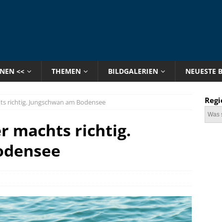
ONEN <<
THEMEN
BILDGALERIEN
NEUESTE 
Regi
ts richtig. Jungschwan am Bodensee
r machts richtig.
odensee