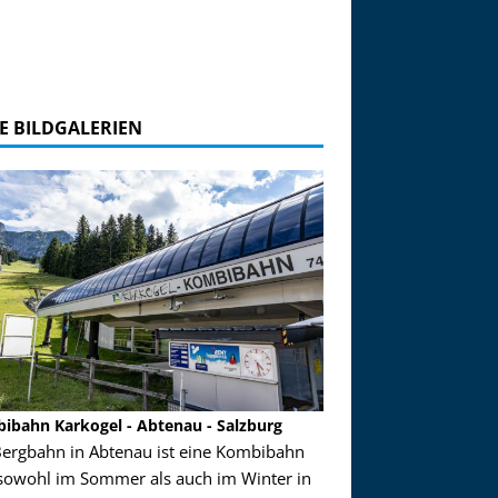
E BILDGALERIEN
ibahn Karkogel - Abtenau - Salzburg
Garmisch-Partenkirch
Bergbahn in Abtenau ist eine Kombibahn
Garmisch-Partenkirchen
sowohl im Sommer als auch im Winter in
der Hauptorte in Deuts