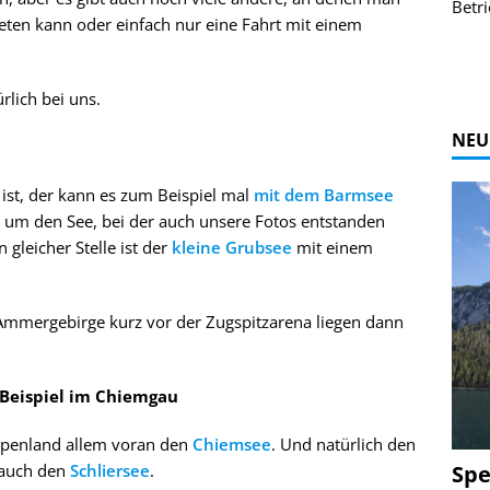
r Bildgalerie
Bilder des Coasters ansehen.
Betri
eten kann oder einfach nur eine Fahrt mit einem
Zur Bildgalerie
rlich bei uns.
NEU
st, der kann es zum Beispiel mal
mit dem Barmsee
um den See, bei der auch unsere Fotos entstanden
n gleicher Stelle ist der
kleine Grubsee
mit einem
Ammergebirge kurz vor der Zugspitzarena liegen dann
Beispiel im Chiemgau
alpenland allem voran den
Chiemsee
. Und natürlich den
Spe
 auch den
Schliersee
.