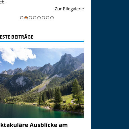
eb.
einer Grandiosen Alpen
Zur Bildgalerie
majestätisch...
ESTE BEITRÄGE
ktakuläre Ausblicke am