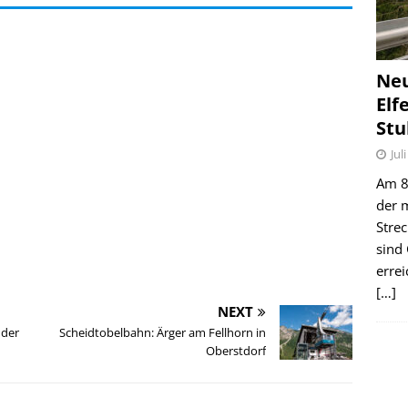
Ne
Elf
Stu
Jul
Am 8.
der 
Stre
sind
erre
[…]
NEXT
 der
Scheidtobelbahn: Ärger am Fellhorn in
Oberstdorf