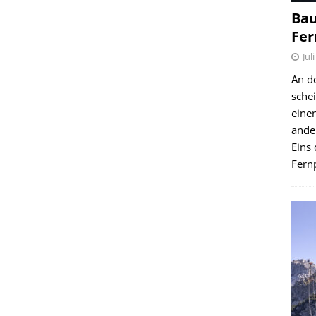
Bau
Fer
Jul
An d
schei
einen
ande
Eins 
Fernp