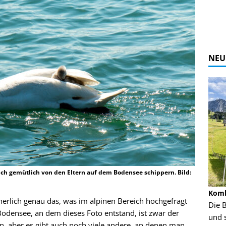
NEU
ich gemütlich von den Eltern auf dem Bodensee schippern. Bild:
Alpine Coaster - Imst - Tirol - Bilder
Komb
herlich genau das, was im alpinen Bereich hochgefragt
n in Leogang
Mehr als 3,5 Kilometer Fahrspaß auf dem
Die 
 Bodensee, an dem dieses Foto entstand, ist zwar der
Alpine Coaster in Imst! Hier kannst Du Dir
und 
n, aber es gibt auch noch viele andere, an denen man