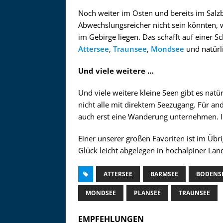
Noch weiter im Osten und bereits im Salz
Abwechslungsreicher nicht sein könnten, 
im Gebirge liegen. Das schafft auf einer Sc
Attersee
,
Traunsee
,
Mondsee
und natürl
Und viele weitere …
Und viele weitere kleine Seen gibt es natü
nicht alle mit direktem Seezugang. Für a
auch erst eine Wanderung unternehmen. In 
Einer unserer großen Favoriten ist im Übr
Glück leicht abgelegen in hochalpiner Land
ATTERSEE
BARMSEE
BODENS
MONDSEE
PLANSEE
TRAUNSEE
EMPFEHLUNGEN