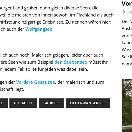
Vor
burger Land grüßen dann gleich diverse Seen, die
Aug
weil die meisten von ihnen sowohl im Flachland als auch
Der 
hiffstour einzigartige Erlebnisse. Zu nennen wären hier:
Ausb
ich auch der
Wolfgangsee
.
von 
kann
Wass
rlich auch noch. Malerisch gelegen, leider aber auch
See l
ndere Seen wie zum Beispiel
den Seebensee
müsst ihr
name
jedem Fall sollte für jeden was dabei sein.
igen der
Vordere Gosausee
, der malerisch und zum
schaft liegt.
EE
GOSAUSEE
GRUBSEE
HEITERWANGER SEE