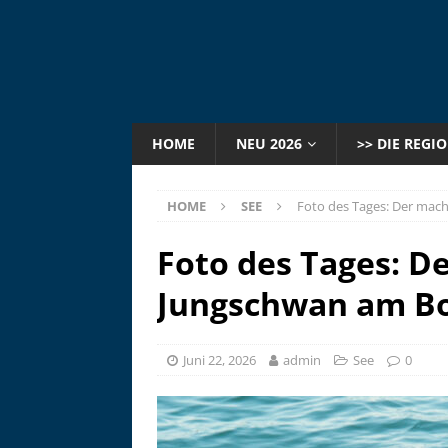
HOME
NEU 2026
>> DIE REGI
HOME
SEE
Foto des Tages: Der mach
Foto des Tages: De
Jungschwan am B
Juni 22, 2026
admin
See
0