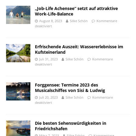
„Job-Life Achensee“ setzt auf attraktive
Work-Life-Balance
August 8, 2023
Silke Schön
Kommentare
deaktiviert
Erfrischende Auszeit: Wassererlebnisse im
Kufsteinerland
Juli 31, 2023
Silke Schön
Kommentare
deaktiviert
Forggensee: Termine 2023 des
Musicalschiffes von Sisi & Ludwig
Juli 20, 2023
Silke Schön
Kommentare
deaktiviert
Die besten Sehenswürdigkeiten in
Friedrichshafen
März 7, 2023
Silke Schön
Kommentare