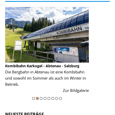
Kombibahn Karkogel - Abtenau - Salzburg
Garmisch-Part
Die Bergbahn in Abtenau ist eine Kombibahn
Garmisch-Parte
und sowohl im Sommer als auch im Winter in
der Hauptorte 
Betrieb.
einer Grandios
rie
Zur Bildgalerie
majestätisch...
NEUESTE BEITRÄGE