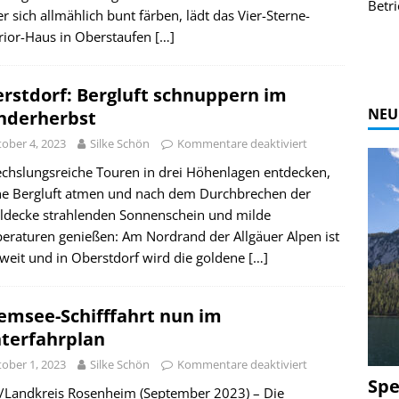
r Bildgalerie
Bilder des Coasters ansehen.
Betri
er sich allmählich bunt färben, lädt das Vier-Sterne-
Zur Bildgalerie
rior-Haus in Oberstaufen
[…]
rstdorf: Bergluft schnuppern im
NEU
derherbst
ober 4, 2023
Silke Schön
Kommentare deaktiviert
chslungsreiche Touren in drei Höhenlagen entdecken,
che Bergluft atmen und nach dem Durchbrechen der
ldecke strahlenden Sonnenschein und milde
eraturen genießen: Am Nordrand der Allgäuer Alpen ist
weit und in Oberstdorf wird die goldene
[…]
emsee-Schifffahrt nun im
terfahrplan
ober 1, 2023
Silke Schön
Kommentare deaktiviert
Spe
t/Landkreis Rosenheim (September 2023) – Die