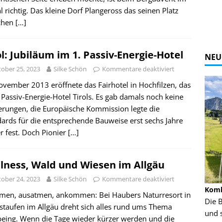
al richtig. Das kleine Dorf Plangeross das seinen Platz
chen
[…]
ol: Jubiläum im 1. Passiv-Energie-Hotel
NEU
ober 25, 2023
Silke Schön
Kommentare deaktiviert
vember 2013 eröffnete das Fairhotel in Hochfilzen, das
 Passiv-Energie-Hotel Tirols. Es gab damals noch keine
erungen, die Europäische Kommission legte die
ards für die entsprechende Bauweise erst sechs Jahre
r fest. Doch Pionier
[…]
lness, Wald und Wiesen im Allgäu
ober 24, 2023
Silke Schön
Kommentare deaktiviert
Alpine Coaster - Imst - Tirol - Bilder
Komb
tmen, ausatmen, ankommen: Bei Haubers Naturresort in
n in Leogang
Mehr als 3,5 Kilometer Fahrspaß auf dem
Die 
staufen im Allgäu dreht sich alles rund ums Thema
Alpine Coaster in Imst! Hier kannst Du Dir
und 
being. Wenn die Tage wieder kürzer werden und die