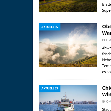
Zu
Blätt
Supe
Obe
AKTUELLES
Wan
Okt
Abwe
fris
Nebe
Temp
es so
Chi
AKTUELLES
Win
Okt
Stad