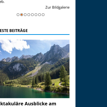
eb.
einer Grandiosen Alpen
Zur Bildgalerie
majestätisch...
ESTE BEITRÄGE
ktakuläre Ausblicke am