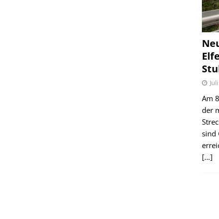
Ne
Elf
Stu
Jul
Am 8.
der 
Stre
sind
erre
[…]