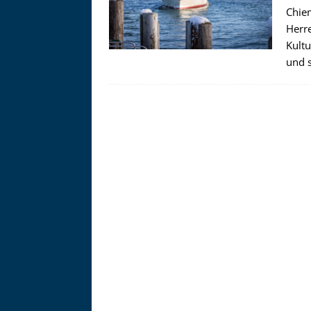
Chiem
Herr
Kult
und 