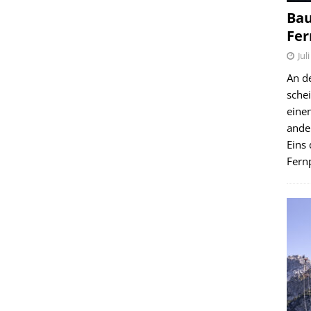
Bau
Fer
Jul
An d
schei
einen
ande
Eins 
Fernp