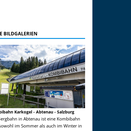
E BILDGALERIEN
ibahn Karkogel - Abtenau - Salzburg
Garmisch-Partenkirch
Bergbahn in Abtenau ist eine Kombibahn
Garmisch-Partenkirchen
sowohl im Sommer als auch im Winter in
der Hauptorte in Deuts