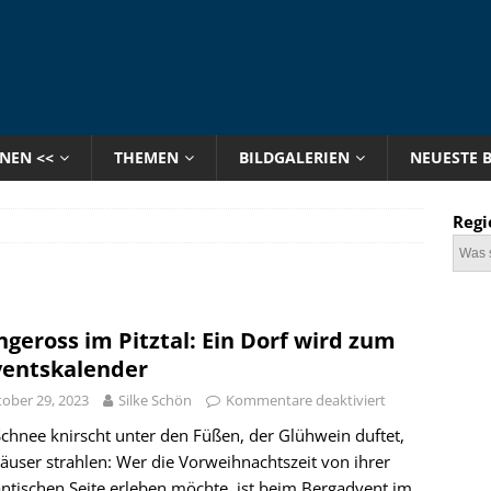
ONEN <<
THEMEN
BILDGALERIEN
NEUESTE 
Regi
3
ngeross im Pitztal: Ein Dorf wird zum
entskalender
ober 29, 2023
Silke Schön
Kommentare deaktiviert
chnee knirscht unter den Füßen, der Glühwein duftet,
äuser strahlen: Wer die Vorweihnachtszeit von ihrer
ntischen Seite erleben möchte, ist beim Bergadvent im