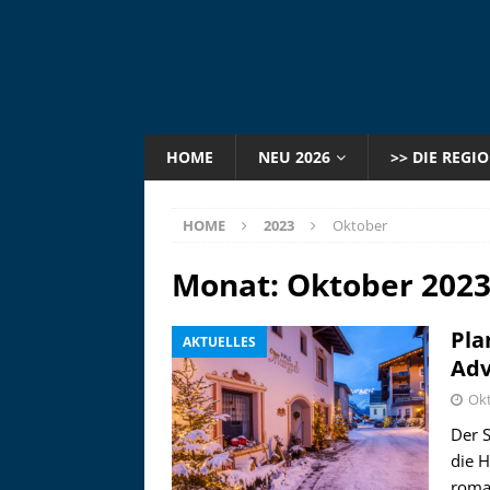
HOME
NEU 2026
>> DIE REGI
HOME
2023
Oktober
Monat:
Oktober 202
Pla
AKTUELLES
Adv
Okt
Der S
die H
roma