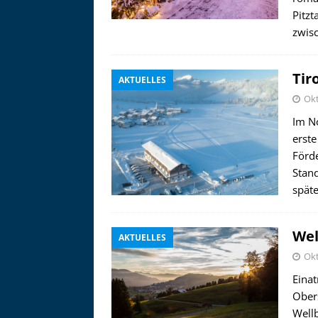
Pitzt
zwis
Tir
AKTUELLES
Okt
Im No
erste
Förd
Stand
späte
Wel
AKTUELLES
Okt
Asitzbahn - Leogang - Bilder
Eina
Schau Dir hier Bilder der Asitzbah
Ober
an.
Well