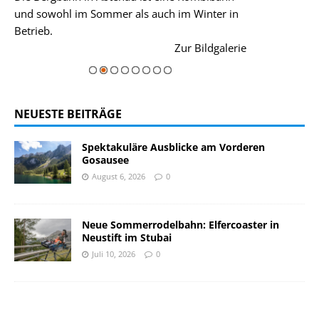
und sowohl im Sommer als auch im Winter in
der Hauptorte 
Betrieb.
einer Grandios
rie
Zur Bildgalerie
majestätisch...
NEUESTE BEITRÄGE
Spektakuläre Ausblicke am Vorderen
Gosausee
August 6, 2026
0
Neue Sommerrodelbahn: Elfercoaster in
Neustift im Stubai
Juli 10, 2026
0