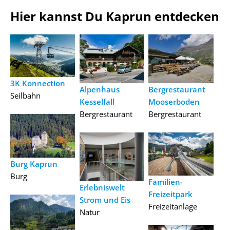
Hier kannst Du Kaprun entdecken
3K Konnection
Alpenhaus
Bergrestaurant
Seilbahn
Kesselfall
Mooserboden
Bergrestaurant
Bergrestaurant
Burg Kaprun
Burg
Familien-
Erlebniswelt
Freizeitpark
Strom und Eis
Freizeitanlage
Natur