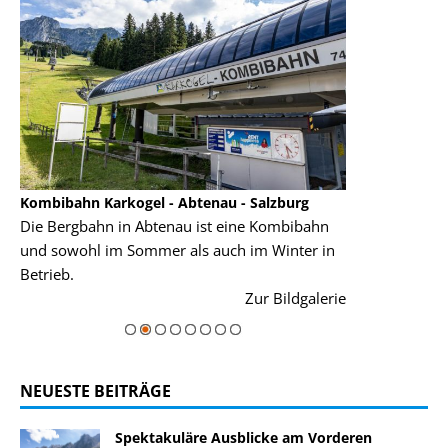
Kombibahn Karkogel - Abtenau - Salzburg
Garmisch-Part
Die Bergbahn in Abtenau ist eine Kombibahn
Garmisch-Parte
und sowohl im Sommer als auch im Winter in
der Hauptorte 
Betrieb.
einer Grandios
rie
Zur Bildgalerie
majestätisch...
NEUESTE BEITRÄGE
Spektakuläre Ausblicke am Vorderen