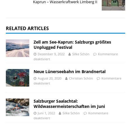
Kaprun – Wasserkraftwerk Limberg II
RELATED ARTICLES
Zell am See-Kaprun: Salzburgs größtes
Unplugged Festival
Dezember 9, 2022
Silke Schön
Kommentare
deaktiviert
Neue Lünerseebahn im Brandnertal
August 20, 2020
Christian Schön
Kommentare
deaktiviert
Salzburger Saalachtal:
Wildwassermeisterschaften im Juni
Juni 1, 2022
Silke Schön
Kommentare
deaktiviert