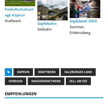
Freiluftschaltanl
age Kaprun
Kraftwerk
Gipfelwelt 3000
Gipfelbahn
Sommer-
Seilbahn
Erlebnisberg
KAPRUN
KRAFTWERK
SALZBURGER LAND
VERBUND
WASSERKRAFTWERK
ZELL AM SEE
EMPFEHLUNGEN