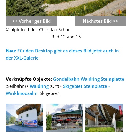
<< Vorheriges Bild
Nächstes Bild >>
© alpintreff.de - Christian Schön
Bild 12 von 15
Neu:
Für den Desktop gibt es dieses Bild jetzt auch in
der XXL-Galerie.
Verknüpfte Objekte:
Gondelbahn Waidring Steinplatte
(Seilbahn) •
Waidring
(Ort) •
Skigebiet Steinplatte -
Winklmoosalm
(Skigebiet)