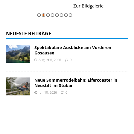
rie
Zur Bildgalerie
majestätisch...
NEUESTE BEITRÄGE
Spektakuläre Ausblicke am Vorderen
Gosausee
August 6, 2026
0
Neue Sommerrodelbahn: Elfercoaster in
Neustift im Stubai
Juli 10, 2026
0