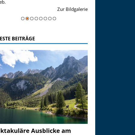
eb.
einer Grandiosen Alpen
Zur Bildgalerie
majestätisch...
ESTE BEITRÄGE
ktakuläre Ausblicke am