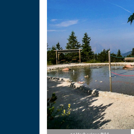
Asitzbahn - Leogang - Bilder
Schau Dir hier Bilder der Asitzbah
an.