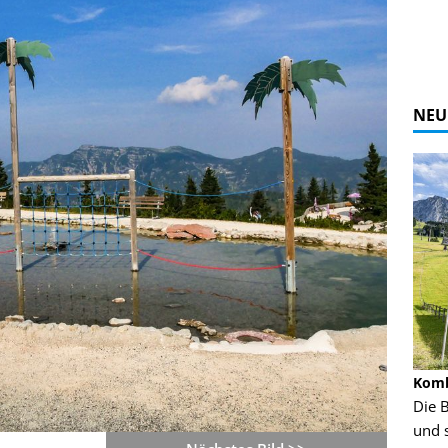
NEU
Alpine Coaster - Imst - Tirol - Bilder
Komb
n in Leogang
Mehr als 3,5 Kilometer Fahrspaß auf dem
Die 
Alpine Coaster in Imst! Hier kannst Du Dir
und 