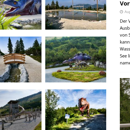
Vor
Aug
Der 
Ausb
von 
kann
Wass
See l
name