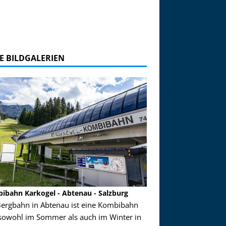
E BILDGALERIEN
ibahn Karkogel - Abtenau - Salzburg
Garmisch-Partenkirch
Bergbahn in Abtenau ist eine Kombibahn
Garmisch-Partenkirchen
sowohl im Sommer als auch im Winter in
der Hauptorte in Deuts