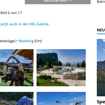
Nächstes Bild >>
r Bildgalerie
Bilder des Coasters ansehen.
Betri
Zur Bildgalerie
Bild 6 von 17
jetzt auch in der XXL-Galerie.
NEU
eitanlage) •
Waidring
(Ort)
Spe