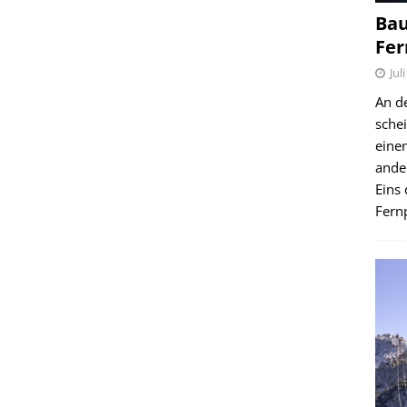
Bau
Fer
Jul
An d
schei
einen
ande
Eins 
Fernp