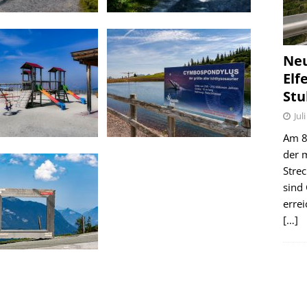
Ne
Elf
Stu
Jul
Am 8.
der 
Stre
sind
erre
[…]