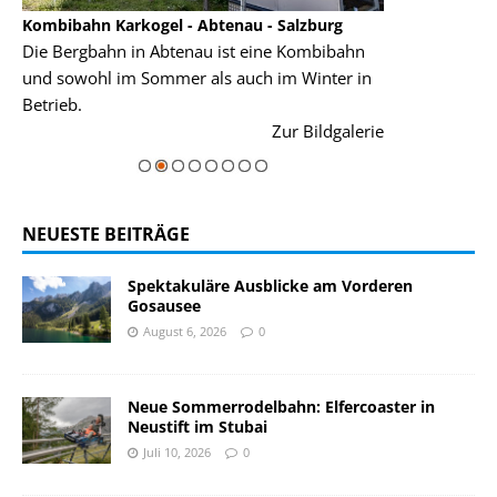
Kombibahn Karkogel - Abtenau - Salzburg
Garmisch-Part
Die Bergbahn in Abtenau ist eine Kombibahn
Garmisch-Parte
und sowohl im Sommer als auch im Winter in
der Hauptorte 
Betrieb.
einer Grandios
rie
Zur Bildgalerie
majestätisch...
NEUESTE BEITRÄGE
Spektakuläre Ausblicke am Vorderen
Gosausee
August 6, 2026
0
Neue Sommerrodelbahn: Elfercoaster in
Neustift im Stubai
Juli 10, 2026
0