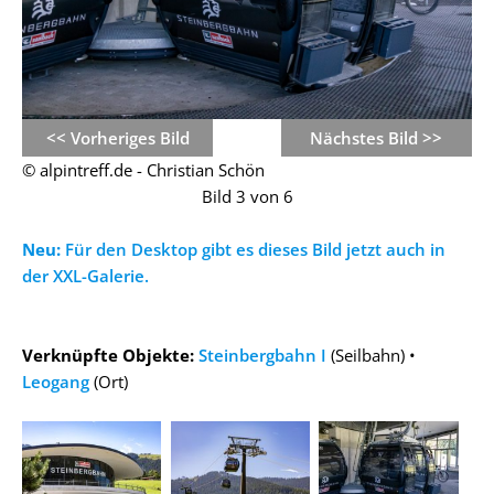
<< Vorheriges Bild
Nächstes Bild >>
© alpintreff.de - Christian Schön
Bild 3 von 6
Neu:
Für den Desktop gibt es dieses Bild jetzt auch in
der XXL-Galerie.
Verknüpfte Objekte:
Steinbergbahn I
(Seilbahn) •
Leogang
(Ort)