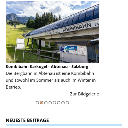
Kombibahn Karkogel - Abtenau - Salzburg
Garmisch-Part
Die Bergbahn in Abtenau ist eine Kombibahn
Garmisch-Parte
und sowohl im Sommer als auch im Winter in
der Hauptorte 
Betrieb.
einer Grandios
rie
Zur Bildgalerie
majestätisch...
NEUESTE BEITRÄGE