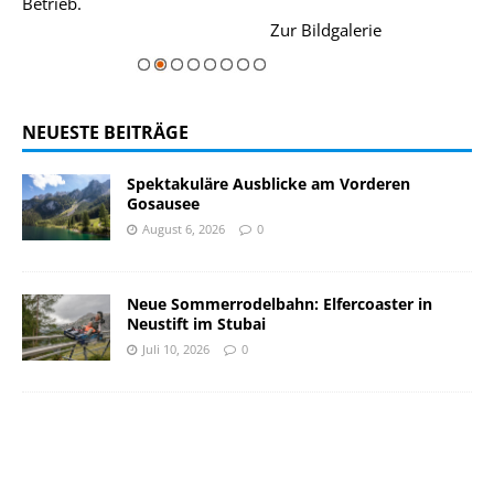
Betrieb.
einer Grandios
rie
Zur Bildgalerie
majestätisch...
NEUESTE BEITRÄGE
Spektakuläre Ausblicke am Vorderen
Gosausee
August 6, 2026
0
Neue Sommerrodelbahn: Elfercoaster in
Neustift im Stubai
Juli 10, 2026
0