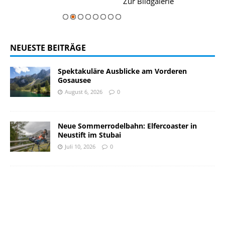
ie
Zur Bildgalerie
majestätisch...
NEUESTE BEITRÄGE
Spektakuläre Ausblicke am Vorderen
Gosausee
August 6, 2026
0
Neue Sommerrodelbahn: Elfercoaster in
Neustift im Stubai
Juli 10, 2026
0