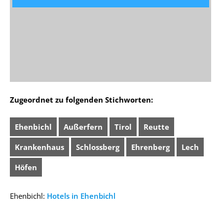
Zugeordnet zu folgenden Stichworten:
Ehenbichl
Außerfern
Tirol
Reutte
Krankenhaus
Schlossberg
Ehrenberg
Lech
Höfen
Ehenbichl:
Hotels in Ehenbichl