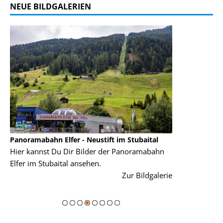
NEUE BILDGALERIEN
stift im Stubaital
Muttereralmbahn - Mutters - Region Inns
er der Panoramabahn
Schau Dir hier Bilder der Muttereralmbahn
n.
Mutters bei Innsbruck an.
Zur Bildgalerie
Zur Bildga