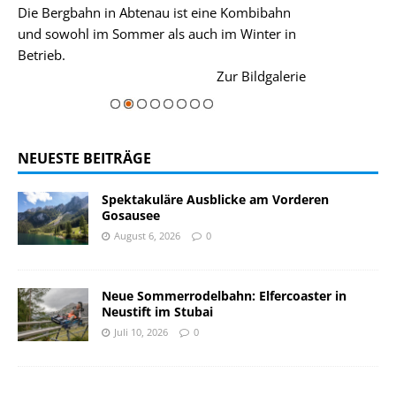
Die Bergbahn in Abtenau ist eine Kombibahn
Garmisch-Parte
und sowohl im Sommer als auch im Winter in
der Hauptorte 
Betrieb.
einer Grandios
rie
Zur Bildgalerie
majestätisch...
NEUESTE BEITRÄGE
Spektakuläre Ausblicke am Vorderen
Gosausee
August 6, 2026
0
Neue Sommerrodelbahn: Elfercoaster in
Neustift im Stubai
Juli 10, 2026
0