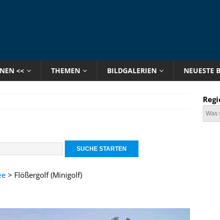
ONEN <<
THEMEN
BILDGALERIEN
NEUESTE 
Regi
ee
> Flößergolf (Minigolf)