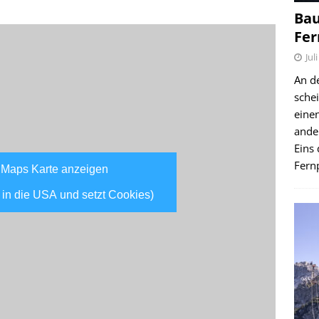
Bau
Fer
Jul
An d
schei
einen
ande
Eins 
Fernp
 Maps Karte anzeigen
 in die USA und setzt Cookies)