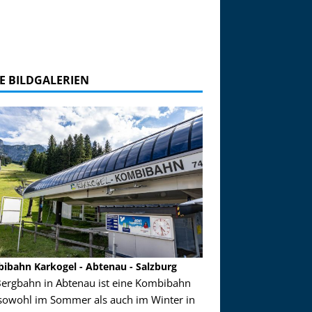
E BILDGALERIEN
ibahn Karkogel - Abtenau - Salzburg
Garmisch-Partenkirch
Bergbahn in Abtenau ist eine Kombibahn
Garmisch-Partenkirchen
sowohl im Sommer als auch im Winter in
der Hauptorte in Deuts