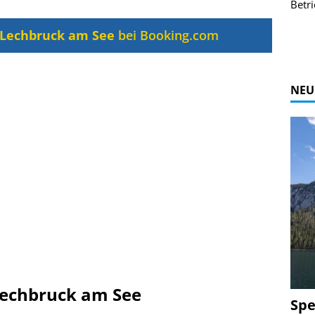
r Bildgalerie
Bilder des Coasters ansehen.
Betri
Zur Bildgalerie
Lechbruck am See
bei Booking.com
NEU
 Lechbruck am See
Spe