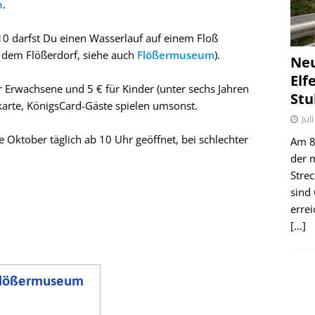
n
.
0 darfst Du einen Wasserlauf auf einem Floß
, dem Flößerdorf, siehe auch
Flößermuseum
).
Ne
Elf
ür Erwachsene und 5 € für Kinder (unter sechs Jahren
Stu
ekarte, KönigsCard-Gäste spielen umsonst.
Jul
e Oktober täglich ab 10 Uhr geöffnet, bei schlechter
Am 8.
der 
Stre
sind
erre
[…]