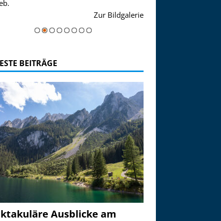
eb.
einer Grandiosen Alpen
Zur Bildgalerie
majestätisch...
ESTE BEITRÄGE
ktakuläre Ausblicke am