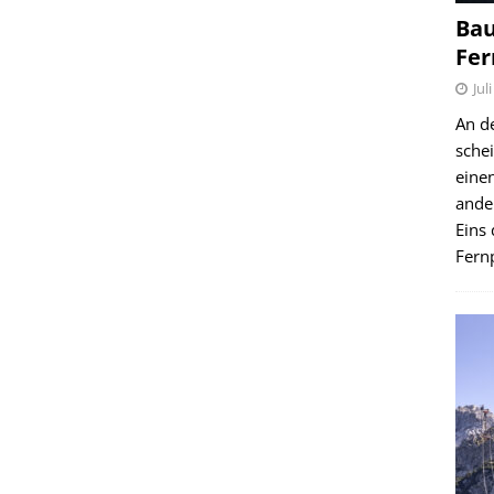
Bau
Fer
Jul
An d
schei
einen
ande
Eins 
Fernp