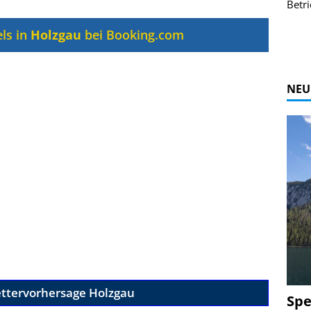
r Bildgalerie
Bilder des Coasters ansehen.
Betri
Zur Bildgalerie
ls in
Holzgau
bei Booking.com
NEU
ttervorhersage Holzgau
Spe