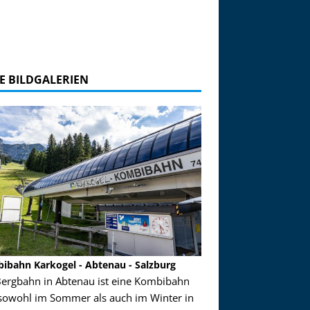
E BILDGALERIEN
ibahn Karkogel - Abtenau - Salzburg
Garmisch-Partenkirch
Bergbahn in Abtenau ist eine Kombibahn
Garmisch-Partenkirchen
sowohl im Sommer als auch im Winter in
der Hauptorte in Deuts