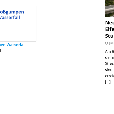
Ne
Elf
Stu
Jul
n Wasserfall
l
Am 8.
der 
Stre
sind
erre
[…]