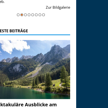
eb.
einer Grandiosen Alpen
Zur Bildgalerie
majestätisch...
ESTE BEITRÄGE
ktakuläre Ausblicke am