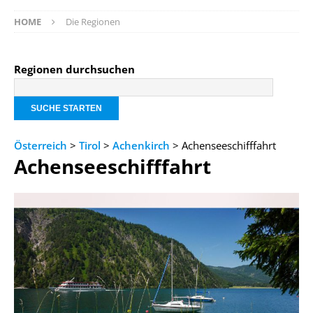
HOME
Die Regionen
Regionen durchsuchen
Österreich
>
Tirol
>
Achenkirch
> Achenseeschifffahrt
Achenseeschifffahrt