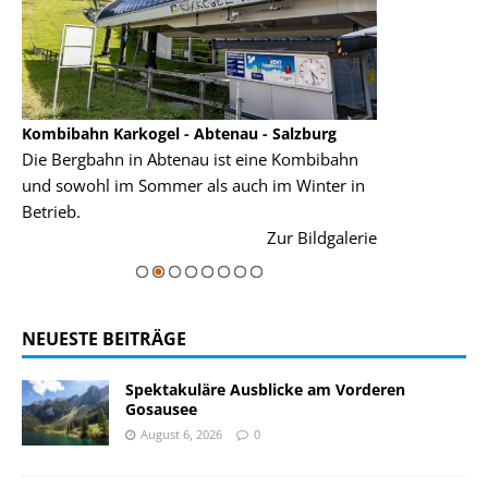
Kombibahn Karkogel - Abtenau - Salzburg
Garmisch-Part
Die Bergbahn in Abtenau ist eine Kombibahn
Garmisch-Parte
und sowohl im Sommer als auch im Winter in
der Hauptorte 
Betrieb.
einer Grandios
rie
Zur Bildgalerie
majestätisch...
NEUESTE BEITRÄGE
Spektakuläre Ausblicke am Vorderen
Gosausee
August 6, 2026
0