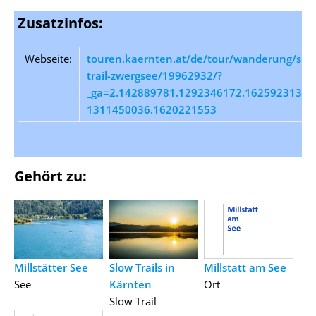
Zusatzinfos:
Webseite:
touren.kaernten.at/de/tour/wanderung/slo
trail-zwergsee/19962932/?
_ga=2.142889781.1292346172.1625923130-
1311450036.1620221553
Gehört zu:
Millstätter See
Slow Trails in
Millstatt am See
See
Kärnten
Ort
Slow Trail