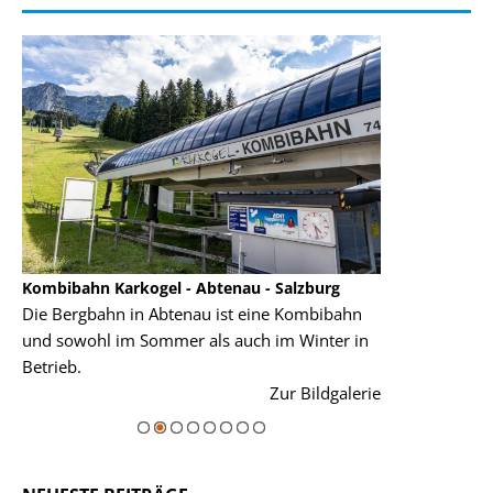
Kombibahn Karkogel - Abtenau - Salzburg
Garmisch-Part
Die Bergbahn in Abtenau ist eine Kombibahn
Garmisch-Parte
und sowohl im Sommer als auch im Winter in
der Hauptorte 
Betrieb.
einer Grandios
rie
Zur Bildgalerie
majestätisch...