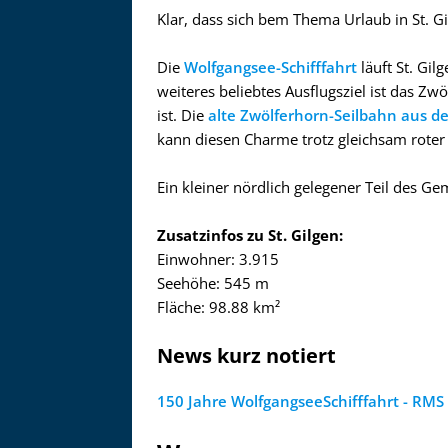
Klar, dass sich bem Thema Urlaub in St. 
Die
Wolfgangsee-Schifffahrt
läuft St. Gil
weiteres beliebtes Ausflugsziel ist das Zw
ist. Die
alte Zwölferhorn-Seilbahn aus d
kann diesen Charme trotz gleichsam roter
Ein kleiner nördlich gelegener Teil des Ge
Zusatzinfos zu St. Gilgen:
Einwohner: 3.915
Seehöhe: 545 m
Fläche: 98.88 km²
News kurz notiert
150 Jahre WolfgangseeSchifffahrt - RMS K