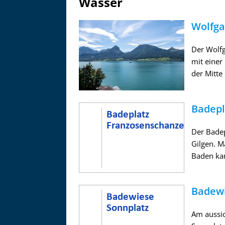
Wasser
Wolfg
Der Wolfg
mit einer
der Mitte
Badepl
Der Badep
Gilgen. 
Baden kan
Badewi
Am aussic