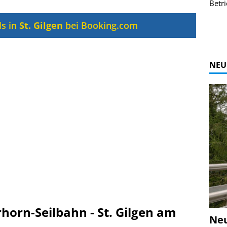
r Bildgalerie
Bilder des Coasters ansehen.
Betri
Zur Bildgalerie
ls in
St. Gilgen
bei Booking.com
NEU
horn-Seilbahn - St. Gilgen am
Ne