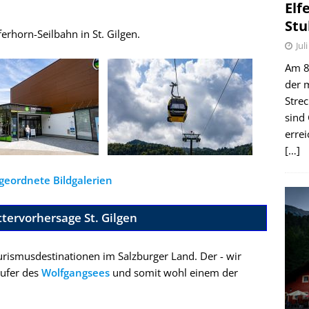
Elf
Stu
erhorn-Seilbahn in St. Gilgen.
Jul
Am 8.
der 
Stre
sind
erre
[…]
geordnete Bildgalerien
tervorhersage St. Gilgen
ourismusdestinationen im Salzburger Land. Der - wir
tufer des
Wolfgangsees
und somit wohl einem der