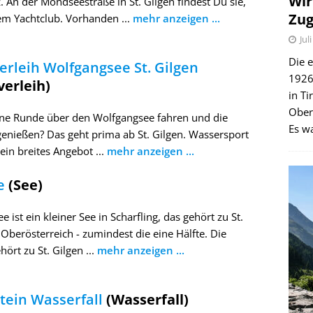
Wir
. An der Mondseestraße in St. Gilgen findest Du sie,
Zug
m Yachtclub. Vorhanden ...
mehr anzeigen ...
Jul
Die e
erleih Wolfgangsee St. Gilgen
1926 
verleih)
in Ti
Ober
ne Runde über den Wolfgangsee fahren und die
Es wa
genießen? Das geht prima ab St. Gilgen. Wassersport
ein breites Angebot ...
mehr anzeigen ...
e
(See)
e ist ein kleiner See in Scharfling, das gehört zu St.
 Oberösterreich - zumindest die eine Hälfte. Die
ört zu St. Gilgen ...
mehr anzeigen ...
tein Wasserfall
(Wasserfall)