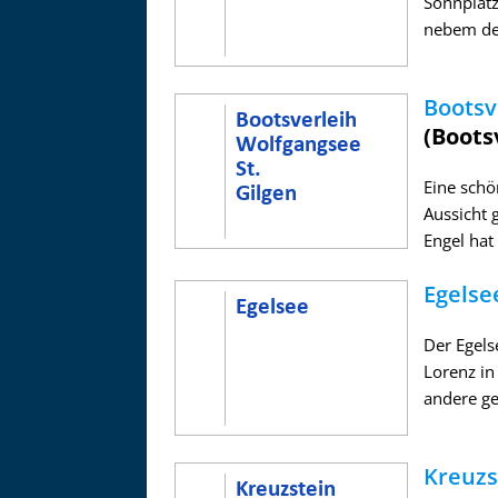
Sonnplatz
nebem de
Bootsv
(Boots
Eine schö
Aussicht 
Engel hat 
Egelse
Der Egelse
Lorenz in
andere geh
Kreuzs