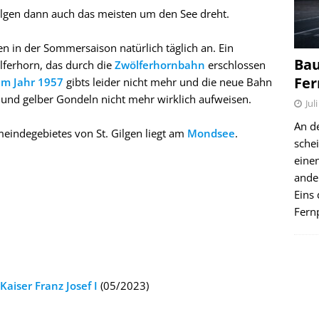
Gilgen dann auch das meisten um den See dreht.
gen in der Sommersaison natürlich täglich an. Ein
Bau
ölferhorn, das durch die
Zwölferhornbahn
erschlossen
Fer
em Jahr 1957
gibts leider nicht mehr und die neue Bahn
 und gelber Gondeln nicht mehr wirklich aufweisen.
Jul
An d
meindegebietes von St. Gilgen liegt am
Mondsee
.
schei
einen
ande
Eins 
Fernp
aiser Franz Josef I
(05/2023)