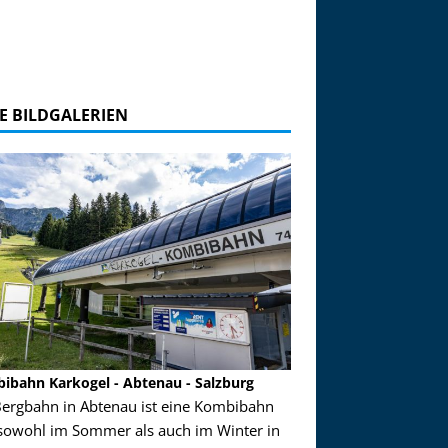
E BILDGALERIEN
ibahn Karkogel - Abtenau - Salzburg
Garmisch-Partenkirch
Bergbahn in Abtenau ist eine Kombibahn
Garmisch-Partenkirchen
sowohl im Sommer als auch im Winter in
der Hauptorte in Deuts