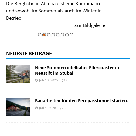
Die Bergbahn in Abtenau ist eine Kombibahn
Garmisch-Parte
und sowohl im Sommer als auch im Winter in
der Hauptorte 
Betrieb.
einer Grandios
rie
Zur Bildgalerie
majestätisch...
NEUESTE BEITRÄGE
Neue Sommerrodelbahn: Elfercoaster in
Neustift im Stubai
Juli 10, 2026
0
Bauarbeiten für den Fernpasstunnel starten.
Juli 4, 2026
0