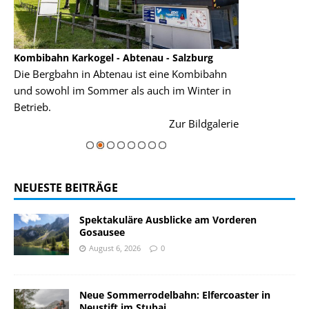
Kombibahn Karkogel - Abtenau - Salzburg
Garmisch-Part
Die Bergbahn in Abtenau ist eine Kombibahn
Garmisch-Parte
und sowohl im Sommer als auch im Winter in
der Hauptorte 
Betrieb.
einer Grandios
rie
Zur Bildgalerie
majestätisch...
NEUESTE BEITRÄGE
Spektakuläre Ausblicke am Vorderen
Gosausee
August 6, 2026
0
Neue Sommerrodelbahn: Elfercoaster in
Neustift im Stubai