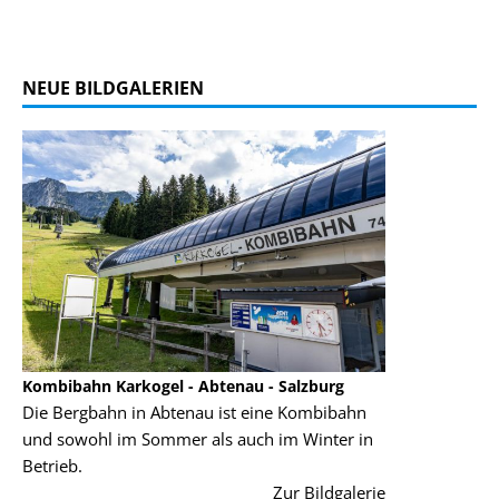
NEUE BILDGALERIEN
Kombibahn Karkogel - Abtenau - Salzburg
Garmisch-Part
Die Bergbahn in Abtenau ist eine Kombibahn
Garmisch-Parte
und sowohl im Sommer als auch im Winter in
der Hauptorte 
Betrieb.
einer Grandios
rie
Zur Bildgalerie
majestätisch...