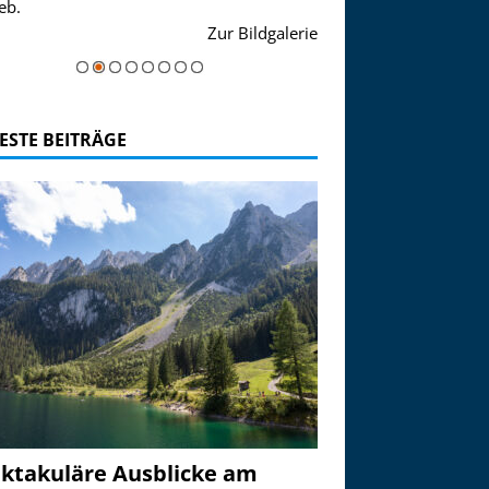
eb.
einer Grandiosen Alpen
Zur Bildgalerie
majestätisch...
ESTE BEITRÄGE
ktakuläre Ausblicke am