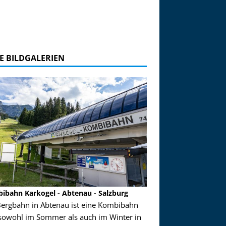
E BILDGALERIEN
ibahn Karkogel - Abtenau - Salzburg
Garmisch-Partenkirch
Bergbahn in Abtenau ist eine Kombibahn
Garmisch-Partenkirchen
sowohl im Sommer als auch im Winter in
der Hauptorte in Deuts