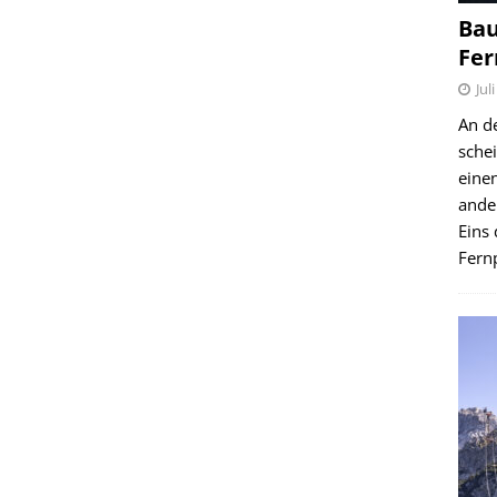
Bau
Fer
Jul
An d
schei
einen
ande
Eins 
Fernp