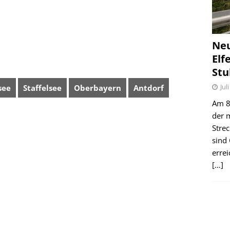
Ne
Elf
Stu
Jul
see
Staffelsee
Oberbayern
Antdorf
Am 8.
der 
Stre
sind
erre
[…]