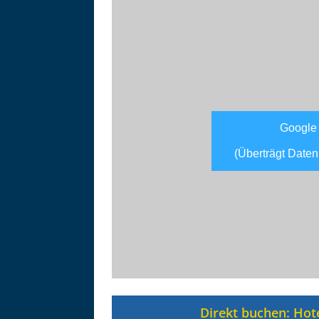
Google
(Überträgt Daten
Asitzbahn - Leogang - Bilder
Schau Dir hier Bilder der Asitzbah
an.
Direkt buchen: Hot