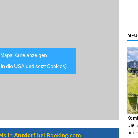
NEU
 Maps Karte anzeigen
 in die USA und setzt Cookies)
Alpine Coaster - Imst - Tirol - Bilder
Komb
n in Leogang
Mehr als 3,5 Kilometer Fahrspaß auf dem
Die 
Alpine Coaster in Imst! Hier kannst Du Dir
und 
els in
Antdorf
bei Booking.com