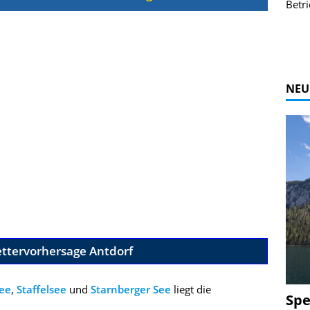
r Bildgalerie
Bilder des Coasters ansehen.
Betri
Zur Bildgalerie
NEU
ettervorhersage Antdorf
ee
,
Staffelsee
und
Starnberger See
liegt die
Spe