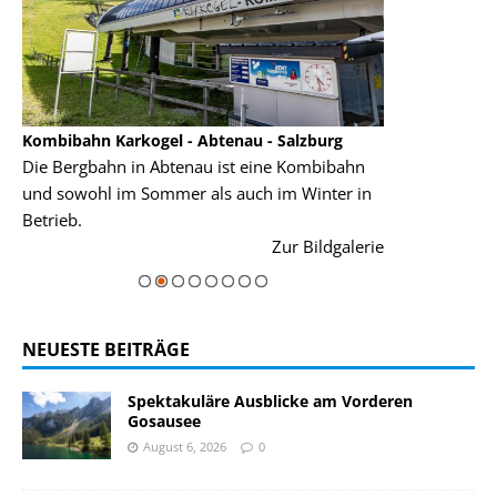
Kombibahn Karkogel - Abtenau - Salzburg
Garmisch-Part
Die Bergbahn in Abtenau ist eine Kombibahn
Garmisch-Parte
und sowohl im Sommer als auch im Winter in
der Hauptorte 
Betrieb.
einer Grandios
rie
Zur Bildgalerie
majestätisch...
NEUESTE BEITRÄGE
Spektakuläre Ausblicke am Vorderen
Gosausee
August 6, 2026
0