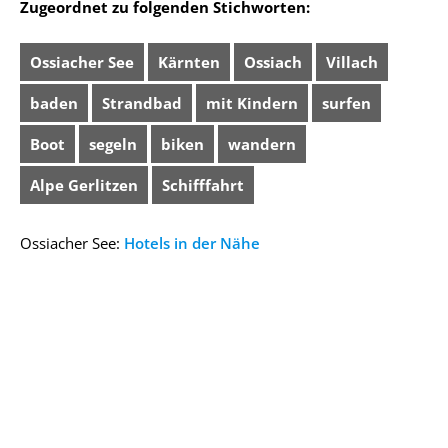
Zugeordnet zu folgenden Stichworten:
Ossiacher See
Kärnten
Ossiach
Villach
baden
Strandbad
mit Kindern
surfen
Boot
segeln
biken
wandern
Alpe Gerlitzen
Schifffahrt
Ossiacher See:
Hotels in der Nähe