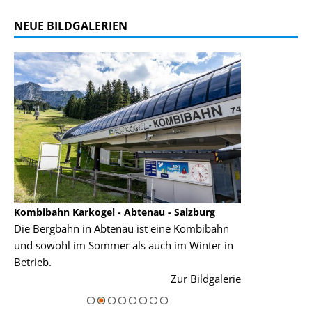
NEUE BILDGALERIEN
Kombibahn Karkogel - Abtenau - Salzburg
Garmisch-Part
Die Bergbahn in Abtenau ist eine Kombibahn
Garmisch-Parte
und sowohl im Sommer als auch im Winter in
der Hauptorte 
Betrieb.
einer Grandios
rie
Zur Bildgalerie
majestätisch...