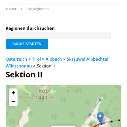
HOME
Die Regionen
Regionen durchsuchen
Österreich
>
Tirol
>
Alpbach
>
Ski Juwel Alpbachtal
Wildschönau
> Sektion II
Sektion II
+
−