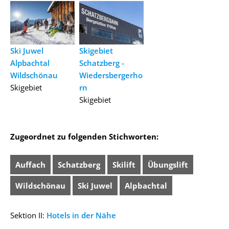
Ski Juwel
Skigebiet
Alpbachtal
Schatzberg -
Wildschönau
Wiedersbergerho
Skigebiet
rn
Skigebiet
Zugeordnet zu folgenden Stichworten:
Auffach
Schatzberg
Skilift
Übungslift
Wildschönau
Ski Juwel
Alpbachtal
Sektion II:
Hotels in der Nähe