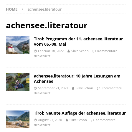
HOME
achensee.literatour
achensee.literatour
Tirol: Programm der 11. achensee.literatour
vom 05.-08. Mai
Februar 18, 2022
Silke Schön
Kommentare
deaktiviert
achensee.literatour: 10 Jahre Lesungen am
Achensee
September 21, 2021
Silke Schön
Kommentare
deaktiviert
Tirol: Neunte Auflage der achensee.literatour
August 21, 2020
Silke Schön
Kommentare
deaktiviert