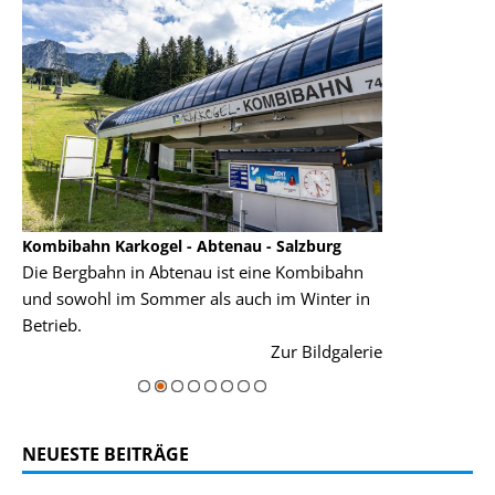
Kombibahn Karkogel - Abtenau - Salzburg
Garmisch-Part
Die Bergbahn in Abtenau ist eine Kombibahn
Garmisch-Parte
und sowohl im Sommer als auch im Winter in
der Hauptorte 
Betrieb.
einer Grandios
rie
Zur Bildgalerie
majestätisch...
NEUESTE BEITRÄGE