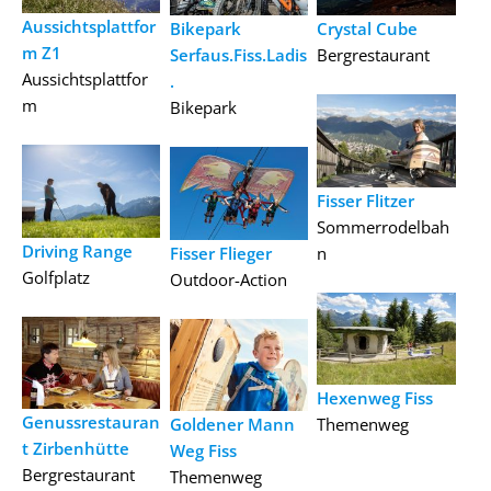
Aussichtsplattfor
Bikepark
Crystal Cube
m Z1
Serfaus.Fiss.Ladis
Bergrestaurant
Aussichtsplattfor
.
m
Bikepark
Fisser Flitzer
Sommerrodelbah
Driving Range
Fisser Flieger
n
Golfplatz
Outdoor-Action
Hexenweg Fiss
Genussrestauran
Goldener Mann
Themenweg
t Zirbenhütte
Weg Fiss
Bergrestaurant
Themenweg