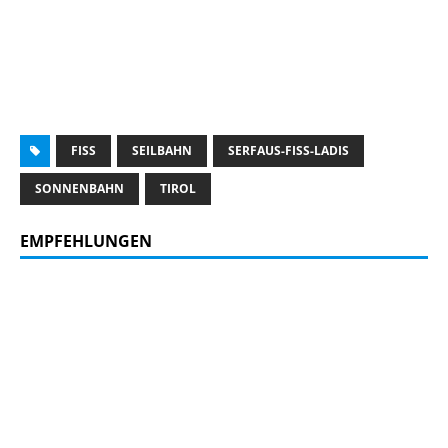
FISS
SEILBAHN
SERFAUS-FISS-LADIS
SONNENBAHN
TIROL
EMPFEHLUNGEN