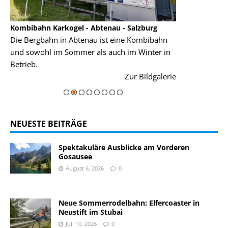
Kombibahn Karkogel - Abtenau - Salzburg
Garmisch-Part
Die Bergbahn in Abtenau ist eine Kombibahn
Garmisch-Parte
und sowohl im Sommer als auch im Winter in
der Hauptorte 
Betrieb.
einer Grandios
rie
Zur Bildgalerie
majestätisch...
NEUESTE BEITRÄGE
Spektakuläre Ausblicke am Vorderen
Gosausee
August 6, 2026
0
Neue Sommerrodelbahn: Elfercoaster in
Neustift im Stubai
Juli 10, 2026
0