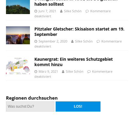
haben solltest
Juni 7, 2021
Silke Schön
Kommentare
deaktiviert
Pitztaler Gletscher: Skisaison startet am 19.
September
September 2, 2020
Silke Schön
Kommentare
deaktiviert
Kaunergrat: Ein weiteres Schutzgebiet
kommt hinzu
März 9, 2021
Silke Schön
Kommentare
deaktiviert
Regionen durchsuchen