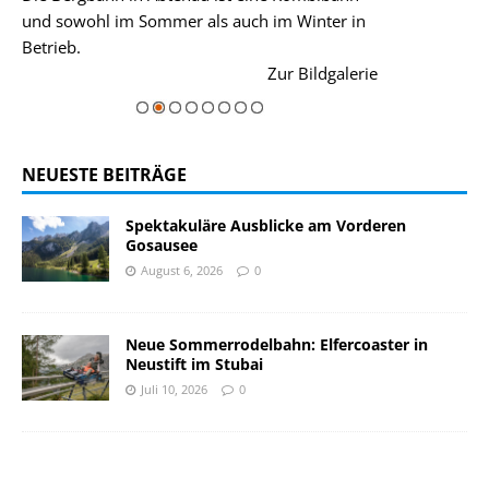
und sowohl im Sommer als auch im Winter in
der Hauptorte 
Betrieb.
einer Grandios
rie
Zur Bildgalerie
majestätisch...
NEUESTE BEITRÄGE
Spektakuläre Ausblicke am Vorderen
Gosausee
August 6, 2026
0
Neue Sommerrodelbahn: Elfercoaster in
Neustift im Stubai
Juli 10, 2026
0