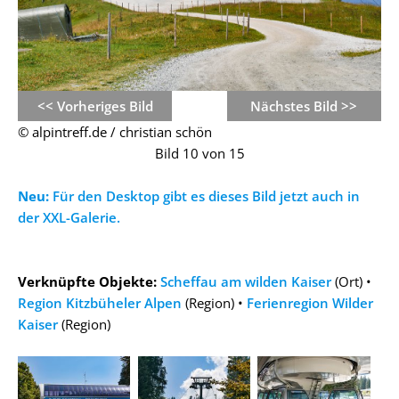
<< Vorheriges Bild
Nächstes Bild >>
© alpintreff.de / christian schön
Bild 10 von 15
Neu:
Für den Desktop gibt es dieses Bild jetzt auch in
der XXL-Galerie.
Verknüpfte Objekte:
Scheffau am wilden Kaiser
(Ort) •
Region Kitzbüheler Alpen
(Region) •
Ferienregion Wilder
Kaiser
(Region)