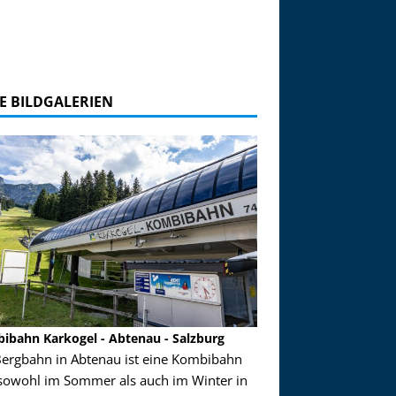
E BILDGALERIEN
ibahn Karkogel - Abtenau - Salzburg
Garmisch-Partenkirch
Bergbahn in Abtenau ist eine Kombibahn
Garmisch-Partenkirchen
sowohl im Sommer als auch im Winter in
der Hauptorte in Deuts