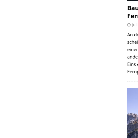
Bau
Fer
Jul
An d
schei
einen
ande
Eins 
Fernp