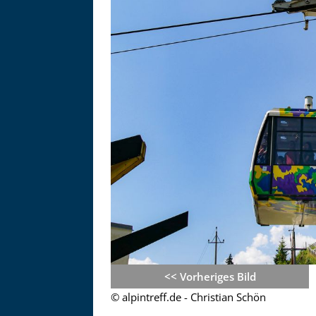
Asitzbahn - Leogang - Bilder
<< Vorheriges Bild
Schau Dir hier Bilder der Asitzbah
© alpintreff.de - Christian Schön
an.