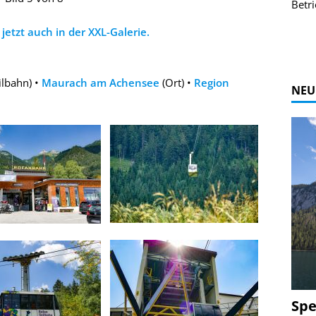
r Bildgalerie
Bilder des Coasters ansehen.
Betri
Zur Bildgalerie
jetzt auch in der XXL-Galerie.
ilbahn) •
Maurach am Achensee
(Ort) •
Region
NEU
Spe