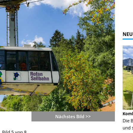
NEU
Alpine Coaster - Imst - Tirol - Bilder
Komb
Nächstes Bild >>
n in Leogang
Mehr als 3,5 Kilometer Fahrspaß auf dem
Die 
Alpine Coaster in Imst! Hier kannst Du Dir
und 
Bild 5 von 8