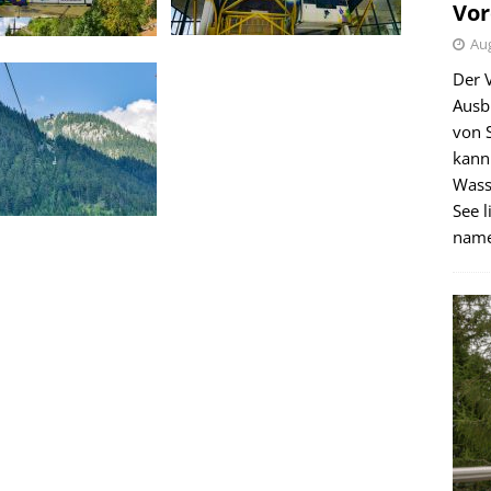
Vor
Aug
Der 
Ausb
von 
kann
Wass
See l
name