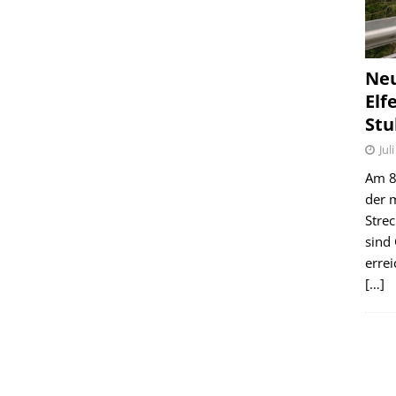
Ne
Elf
Stu
Jul
Am 8.
der 
Stre
sind
erre
[…]