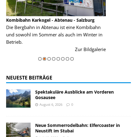
Kombibahn Karkogel - Abtenau - Salzburg
Garmisch-Part
Die Bergbahn in Abtenau ist eine Kombibahn
Garmisch-Parte
und sowohl im Sommer als auch im Winter in
der Hauptorte 
Betrieb.
einer Grandios
rie
Zur Bildgalerie
majestätisch...
NEUESTE BEITRÄGE
Spektakuläre Ausblicke am Vorderen
Gosausee
August 6, 2026
0
Neue Sommerrodelbahn: Elfercoaster in
Neustift im Stubai