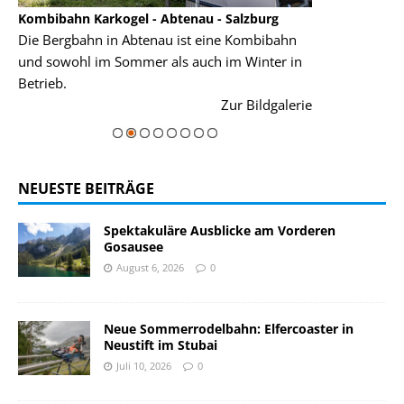
Kombibahn Karkogel - Abtenau - Salzburg
Garmisch-Part
Die Bergbahn in Abtenau ist eine Kombibahn
Garmisch-Parte
und sowohl im Sommer als auch im Winter in
der Hauptorte 
Betrieb.
einer Grandios
rie
Zur Bildgalerie
majestätisch...
NEUESTE BEITRÄGE
Spektakuläre Ausblicke am Vorderen
Gosausee
August 6, 2026
0
Neue Sommerrodelbahn: Elfercoaster in
Neustift im Stubai
Juli 10, 2026
0