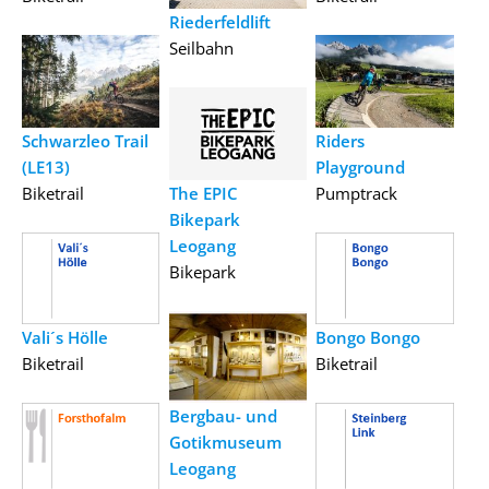
Riederfeldlift
Seilbahn
Schwarzleo Trail
Riders
(LE13)
Playground
Biketrail
The EPIC
Pumptrack
Bikepark
Leogang
Bikepark
Vali´s Hölle
Bongo Bongo
Biketrail
Biketrail
Bergbau- und
Gotikmuseum
Leogang