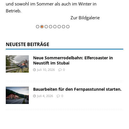
und sowohl im Sommer als auch im Winter in
der Hauptorte 
Betrieb.
einer Grandios
rie
Zur Bildgalerie
majestätisch...
NEUESTE BEITRÄGE
Neue Sommerrodelbahn: Elfercoaster in
Neustift im Stubai
Juli 10, 2026
0
Bauarbeiten für den Fernpasstunnel starten.
Juli 4, 2026
0