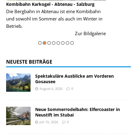
Kombibahn Karkogel - Abtenau - Salzburg
Garmisch-Part
Die Bergbahn in Abtenau ist eine Kombibahn
Garmisch-Parte
und sowohl im Sommer als auch im Winter in
der Hauptorte 
Betrieb.
einer Grandios
rie
Zur Bildgalerie
majestätisch...
NEUESTE BEITRÄGE
Spektakuläre Ausblicke am Vorderen
Gosausee
August 6, 2026
0
Neue Sommerrodelbahn: Elfercoaster in
Neustift im Stubai
Juli 10, 2026
0