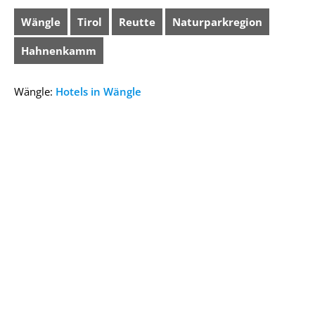
Wängle
Tirol
Reutte
Naturparkregion
Hahnenkamm
Wängle:
Hotels in Wängle