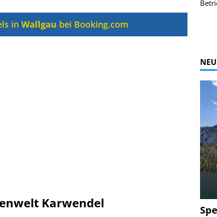
r Bildgalerie
Bilder des Coasters ansehen.
Betri
Zur Bildgalerie
ls in
Wallgau
bei Booking.com
NEU
lpenwelt Karwendel
Spe