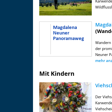
Karwendel
Wildflussl
Magda
(Wand
Wandern g
der promi
Neuner Pa
mehr anze
Mit Kindern
Viehsc
Der Viehs
Karwendel
Viehschei