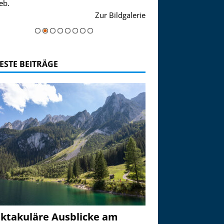
eb.
einer Grandiosen Alpen
Zur Bildgalerie
majestätisch...
ESTE BEITRÄGE
ktakuläre Ausblicke am