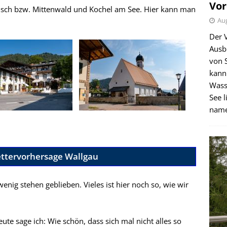
Vor
misch bzw. Mittenwald und Kochel am See. Hier kann man
Aug
Der 
Ausb
von 
kann
Wass
See l
name
ttervorhersage Wallgau
enig stehen geblieben. Vieles ist hier noch so, wie wir
eute sage ich: Wie schön, dass sich mal nicht alles so