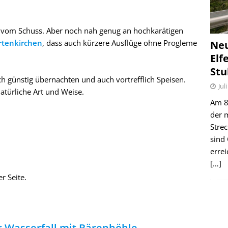
ab vom Schuss. Aber noch nah genug an hochkarätigen
rtenkirchen
, dass auch kürzere Ausflüge ohne Progleme
Ne
Elf
Stu
ch günstig übernachten und auch vortrefflich Speisen.
Jul
atürliche Art und Weise.
Am 8.
der 
Stre
sind
erre
[…]
r Seite.
r Wasserfall mit Bärenhöhle