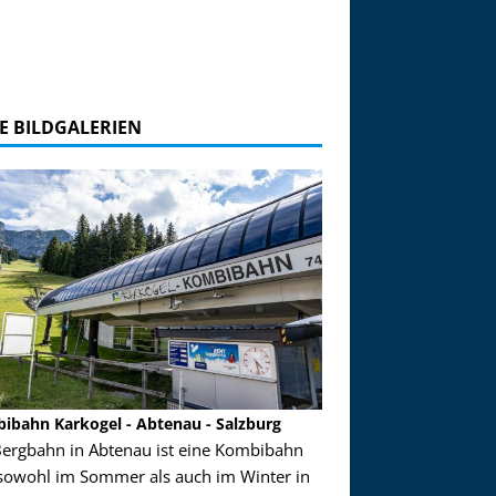
E BILDGALERIEN
ibahn Karkogel - Abtenau - Salzburg
Garmisch-Partenkirch
Bergbahn in Abtenau ist eine Kombibahn
Garmisch-Partenkirchen
sowohl im Sommer als auch im Winter in
der Hauptorte in Deuts