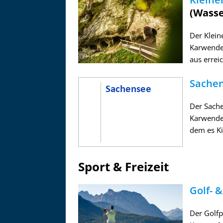
(Wasse
Der Klein
Karwendel
aus errei
Sache
Der Sache
Karwendel
dem es Ki
Sport & Freizeit
Golf- 
Der Golfp