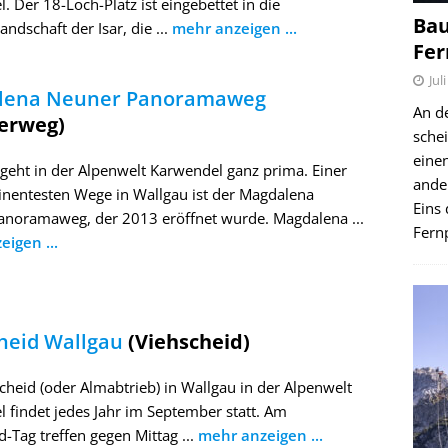
. Der 18-Loch-Platz ist eingebettet in die
Bau
andschaft der Isar, die ...
mehr anzeigen ...
Fer
Jul
lena Neuner Panoramaweg
An d
erweg)
schei
einen
eht in der Alpenwelt Karwendel ganz prima. Einer
ande
nentesten Wege in Wallgau ist der Magdalena
Eins 
noramaweg, der 2013 eröffnet wurde. Magdalena ...
Fernp
igen ...
heid Wallgau
(Viehscheid)
cheid (oder Almabtrieb) in Wallgau in der Alpenwelt
 findet jedes Jahr im September statt. Am
d-Tag treffen gegen Mittag ...
mehr anzeigen ...