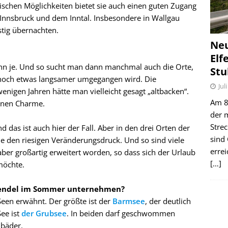
ischen Möglichkeiten bietet sie auch einen guten Zugang
Innsbruck und dem Inntal. Insbesondere in Wallgau
stig übernachten.
Ne
Elf
denn je. Und so sucht man dann manchmal auch die Orte,
Stu
 noch etwas langsamer umgegangen wird. Die
Jul
enigen Jahren hätte man vielleicht gesagt „altbacken“.
Am 8.
einen Charme.
der 
Stre
d das ist auch hier der Fall. Aber in den drei Orten der
sind
e den riesigen Veränderungsdruck. Und so sind viele
erre
aber großartig erweitert worden, so dass sich der Urlaub
[…]
möchte.
wendel im Sommer unternehmen?
Seen erwähnt. Der größte ist der
Barmsee
, der deutlich
See ist
der Grubsee
. In beiden darf geschwommen
dbäder.