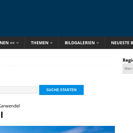
ONEN <<
THEMEN
BILDGALERIEN
NEUESTE 
Regi
Karwendel
l