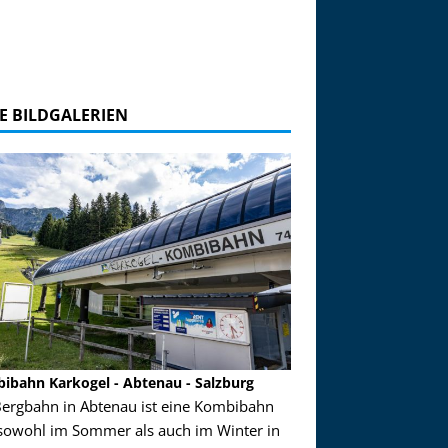
E BILDGALERIEN
ibahn Karkogel - Abtenau - Salzburg
Garmisch-Partenkirch
Bergbahn in Abtenau ist eine Kombibahn
Garmisch-Partenkirchen
sowohl im Sommer als auch im Winter in
der Hauptorte in Deuts