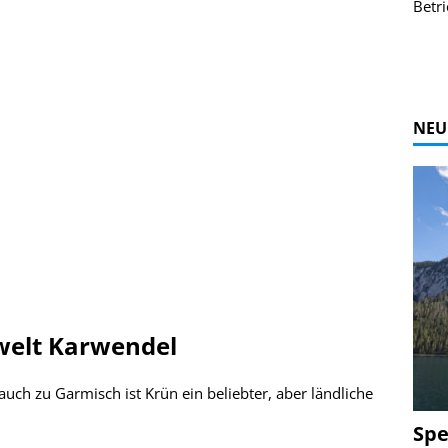
r Bildgalerie
Bilder des Coasters ansehen.
Betri
Zur Bildgalerie
NEU
nwelt Karwendel
uch zu Garmisch ist Krün ein beliebter, aber ländliche
Spe