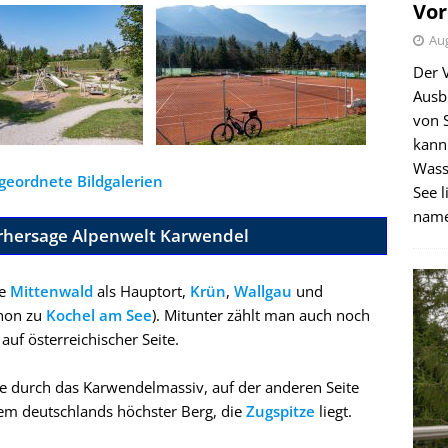
Vor
Aug
Der 
Ausb
von 
kann
Wass
geordnete Bildgalerien
See l
name
rhersage Alpenwelt Karwendel
te
Mittenwald
als Hauptort,
Krün
,
Wallgau
und
chon zu
Kochel am See
). Mitunter zählt man auch noch
auf österreichischer Seite.
te durch das Karwendelmassiv, auf der anderen Seite
dem deutschlands höchster Berg, die
Zugspitze
liegt.