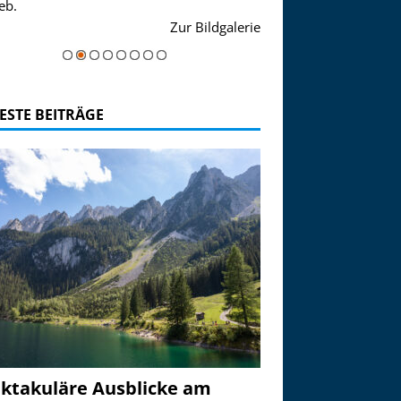
eb.
einer Grandiosen Alpen
Zur Bildgalerie
majestätisch...
ESTE BEITRÄGE
ktakuläre Ausblicke am