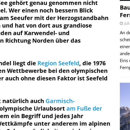
 See gehört genau genommen nicht
Bau
l. Wer einen noch bessern Blick
Fer
 am Seeufer mit der Herzogstandbahn
Jul
n und hat von dort aus grandiose
üden auf Karwendel- und
An d
in Richtung Norden über das
schei
einen
ande
Eins 
del liegt die
Region Seefeld
, die 1976
Fernp
hen Wettbewerbe bei den olympischen
r auch ohne diesen Faktor ist Seefeld
t natürlich auch
Garmisch-
s olympische Urlaubsort
am Fuße der
em ein Begriff und jedes Jahr
 Wettkämpfe unter anderem im alpinen