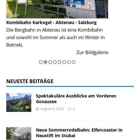
Kombibahn Karkogel - Abtenau - Salzburg
Garmisch-Part
Die Bergbahn in Abtenau ist eine Kombibahn
Garmisch-Parte
und sowohl im Sommer als auch im Winter in
der Hauptorte 
Betrieb.
einer Grandios
rie
Zur Bildgalerie
majestätisch...
NEUESTE BEITRÄGE
Spektakuläre Ausblicke am Vorderen
Gosausee
August 6, 2026
0
Neue Sommerrodelbahn: Elfercoaster in
Neustift im Stubai