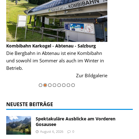
Kombibahn Karkogel - Abtenau - Salzburg
Garmisch-Part
Die Bergbahn in Abtenau ist eine Kombibahn
Garmisch-Parte
und sowohl im Sommer als auch im Winter in
der Hauptorte 
Betrieb.
einer Grandios
rie
Zur Bildgalerie
majestätisch...
NEUESTE BEITRÄGE
Spektakuläre Ausblicke am Vorderen
Gosausee
August 6, 2026
0