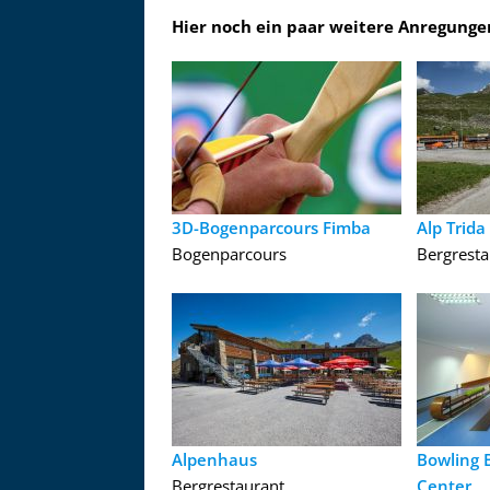
Hier noch ein paar weitere Anregungen
3D-Bogenparcours Fimba
Alp Trida
Bogenparcours
Bergresta
Alpenhaus
Bowling B
Bergrestaurant
Center