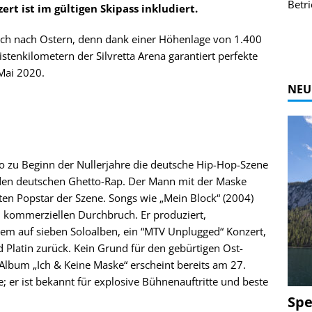
r Bildgalerie
Bilder des Coasters ansehen.
Betri
ert ist im gültigen Skipass inkludiert.
Zur Bildgalerie
auch nach Ostern, denn dank einer Höhenlage von 1.400
stenkilometern der Silvretta Arena garantiert perfekte
Mai 2020.
NEU
do zu Beginn der Nullerjahre die deutsche Hip-Hop-Szene
 den deutschen Ghetto-Rap. Der Mann mit der Maske
en Popstar der Szene. Songs wie „Mein Block“ (2004)
n kommerziellen Durchbruch. Er produziert,
rem auf sieben Soloalben, ein “MTV Unplugged“ Konzert,
 Platin zurück. Kein Grund für den gebürtigen Ost-
 Album „Ich & Keine Maske“ erscheint bereits am 27.
; er ist bekannt für explosive Bühnenauftritte und beste
Spe