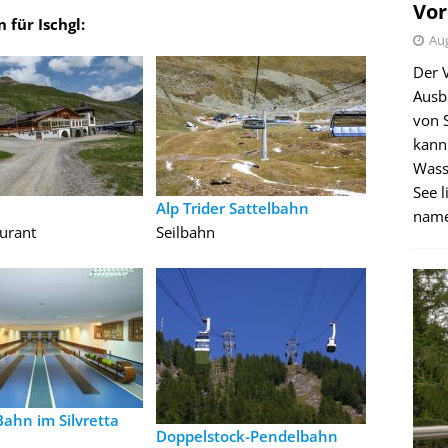
Vor
 für Ischgl:
Aug
Der 
Ausb
von 
kann
Wass
See l
Alp Trider Sattelbahn
name
urant
Seilbahn
ahn im Silvretta
Doppelstock-Pendelbahn