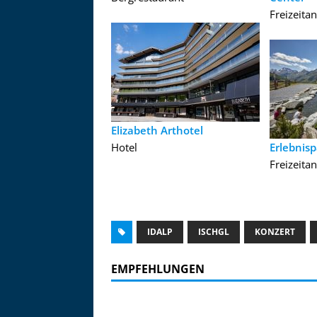
Freizeita
Elizabeth Arthotel
Hotel
Erlebnisp
Freizeita
IDALP
ISCHGL
KONZERT
EMPFEHLUNGEN