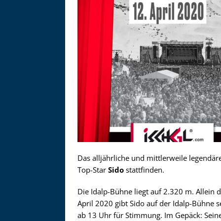
Das alljährliche und mittlerweile legendä
Top-Star
Sido
stattfinden.
Asitzbahn - Leogang - Bilder
Die Idalp-Bühne liegt auf 2.320 m. Allein d
Schau Dir hier Bilder der Asitzbah
April 2020 gibt Sido auf der Idalp-Bühne s
an.
ab 13 Uhr für Stimmung. Im Gepäck: Seine 