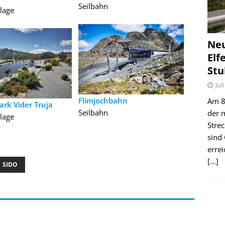
Seilbahn
nlage
Ne
Elf
Stu
Jul
Flimjochbahn
Am 8.
ark Vider Truja
Seilbahn
der 
nlage
Stre
sind
erre
[…]
SIDO