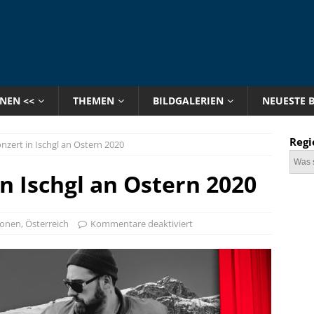
ONEN <<
THEMEN
BILDGALERIEN
NEUESTE 
Regi
onzert in Ischgl an Ostern 2020
in Ischgl an Ostern 2020
ionen
,
Österreich
Kommentare deaktiviert