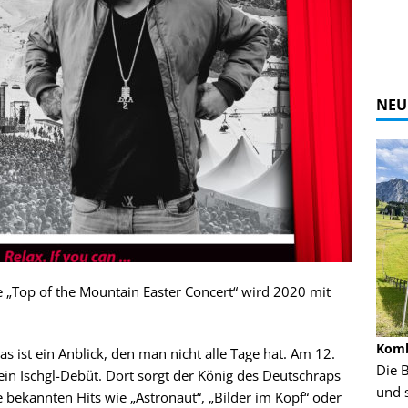
NEU
re „Top of the Mountain Easter Concert“ wird 2020 mit
Alpine Coaster - Imst - Tirol - Bilder
Komb
as ist ein Anblick, den man nicht alle Tage hat. Am 12.
n in Leogang
Mehr als 3,5 Kilometer Fahrspaß auf dem
Die 
ein Ischgl-Debüt. Dort sorgt der König des Deutschraps
Alpine Coaster in Imst! Hier kannst Du Dir
und 
bekannten Hits wie „Astronaut“, „Bilder im Kopf“ oder