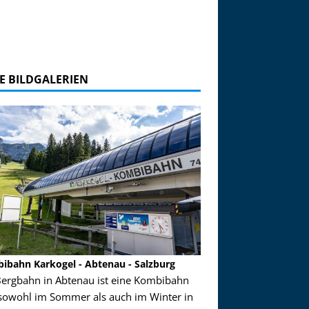
E BILDGALERIEN
ibahn Karkogel - Abtenau - Salzburg
Garmisch-Partenkirch
Bergbahn in Abtenau ist eine Kombibahn
Garmisch-Partenkirchen
sowohl im Sommer als auch im Winter in
der Hauptorte in Deuts