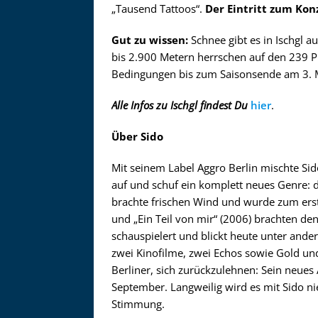
Zu
„Tausend Tattoos“.
Der Eintritt zum Konz
Gut zu wissen:
Schnee gibt es in Ischgl 
bis 2.900 Metern herrschen auf den 239 Pi
Bedingungen bis zum Saisonsende am 3. 
Alle Infos zu Ischgl findest Du
hier
.
Über Sido
Mit seinem Label Aggro Berlin mischte Si
auf und schuf ein komplett neues Genre:
brachte frischen Wind und wurde zum erst
und „Ein Teil von mir“ (2006) brachten de
schauspielert und blickt heute unter ande
zwei Kinofilme, zwei Echos sowie Gold und
Berliner, sich zurückzulehnen: Sein neues
September. Langweilig wird es mit Sido nie
Stimmung.