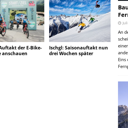
Bau
Fer
Jul
An d
schei
einen
 Auftakt der E-Bike-
Ischgl: Saisonauftakt nun
ande
e anschauen
drei Wochen später
Eins 
Fernp