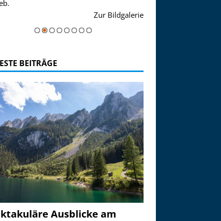
eb.
einer Grandiosen Alpen
Zur Bildgalerie
majestätisch...
ESTE BEITRÄGE
ktakuläre Ausblicke am