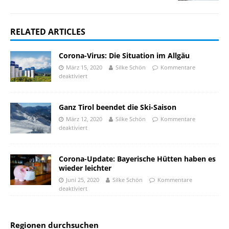
RELATED ARTICLES
Corona-Virus: Die Situation im Allgäu
März 15, 2020
Silke Schön
Kommentare
deaktiviert
Ganz Tirol beendet die Ski-Saison
März 12, 2020
Silke Schön
Kommentare
deaktiviert
Corona-Update: Bayerische Hütten haben es
wieder leichter
Juni 25, 2020
Silke Schön
Kommentare
deaktiviert
Regionen durchsuchen