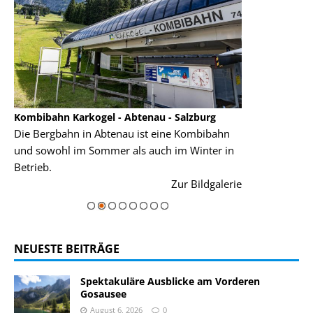
Kombibahn Karkogel - Abtenau - Salzburg
Garmisch-Part
Die Bergbahn in Abtenau ist eine Kombibahn
Garmisch-Parte
und sowohl im Sommer als auch im Winter in
der Hauptorte 
Betrieb.
einer Grandios
rie
Zur Bildgalerie
majestätisch...
NEUESTE BEITRÄGE
Spektakuläre Ausblicke am Vorderen
Gosausee
August 6, 2026
0