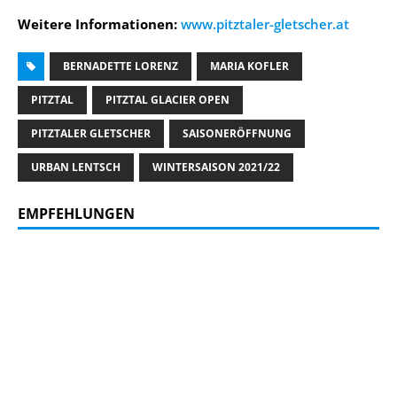
Weitere Informationen:
www.pitztaler-gletscher.at
BERNADETTE LORENZ
MARIA KOFLER
PITZTAL
PITZTAL GLACIER OPEN
PITZTALER GLETSCHER
SAISONERÖFFNUNG
URBAN LENTSCH
WINTERSAISON 2021/22
EMPFEHLUNGEN