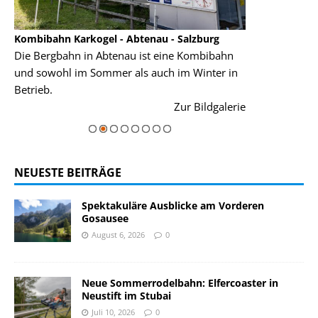
Kombibahn Karkogel - Abtenau - Salzburg
Garmisch-Part
Die Bergbahn in Abtenau ist eine Kombibahn
Garmisch-Parte
und sowohl im Sommer als auch im Winter in
der Hauptorte 
Betrieb.
einer Grandios
rie
Zur Bildgalerie
majestätisch...
NEUESTE BEITRÄGE
Spektakuläre Ausblicke am Vorderen
Gosausee
August 6, 2026
0
Neue Sommerrodelbahn: Elfercoaster in
Neustift im Stubai
Juli 10, 2026
0