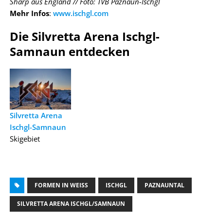
Sharp aus England
// Foto: TVB Paznaun-Ischgl
Mehr Infos
:
www.ischgl.com
Die Silvretta Arena Ischgl-
Samnaun entdecken
Silvretta Arena
Ischgl-Samnaun
Skigebiet
FORMEN IN WEISS
ISCHGL
PAZNAUNTAL
SILVRETTA ARENA ISCHGL/SAMNAUN