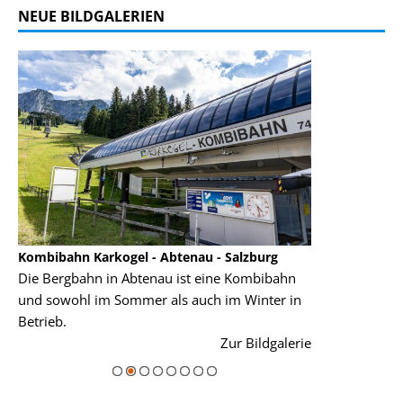
NEUE BILDGALERIEN
Kombibahn Karkogel - Abtenau - Salzburg
Garmisch-Part
Die Bergbahn in Abtenau ist eine Kombibahn
Garmisch-Parte
und sowohl im Sommer als auch im Winter in
der Hauptorte 
Betrieb.
einer Grandios
rie
Zur Bildgalerie
majestätisch...