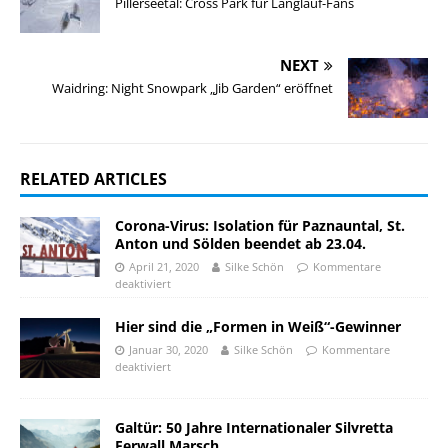
Pillerseetal: Cross Park für Langlauf-Fans
NEXT
Waidring: Night Snowpark „Jib Garden“ eröffnet
RELATED ARTICLES
Corona-Virus: Isolation für Paznauntal, St.
Anton und Sölden beendet ab 23.04.
April 21, 2020
Silke Schön
Kommentare
deaktiviert
Hier sind die „Formen in Weiß“-Gewinner
Januar 30, 2020
Silke Schön
Kommentare
deaktiviert
Galtür: 50 Jahre Internationaler Silvretta
Ferwall Marsch