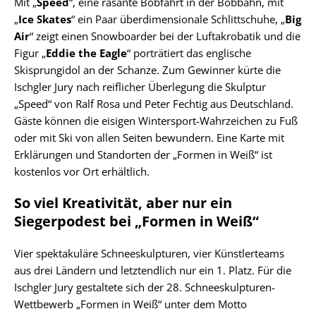
Mit „
Speed
“, eine rasante Bobfahrt in der Bobbahn, mit
„
Ice Skates
“ ein Paar überdimensionale Schlittschuhe, „
Big
Air
“ zeigt einen Snowboarder bei der Luftakrobatik und die
Figur „
Eddie the Eagle
“ porträtiert das englische
Skisprungidol an der Schanze. Zum Gewinner kürte die
Ischgler Jury nach reiflicher Überlegung die Skulptur
„Speed“ von Ralf Rosa und Peter Fechtig aus Deutschland.
Gäste können die eisigen Wintersport-Wahrzeichen zu Fuß
oder mit Ski von allen Seiten bewundern. Eine Karte mit
Erklärungen und Standorten der „Formen in Weiß“ ist
kostenlos vor Ort erhältlich.
So viel Kreativität, aber nur ein
Siegerpodest bei „Formen in Weiß“
Vier spektakuläre Schneeskulpturen, vier Künstlerteams
aus drei Ländern und letztendlich nur ein 1. Platz. Für die
Ischgler Jury gestaltete sich der 28. Schneeskulpturen-
Wettbewerb „Formen in Weiß“ unter dem Motto