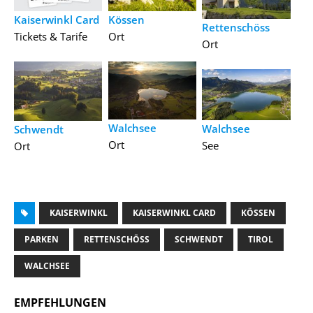
Kössen
Kaiserwinkl Card
Rettenschöss
Ort
Tickets & Tarife
Ort
Walchsee
Walchsee
Schwendt
Ort
See
Ort
KAISERWINKL
KAISERWINKL CARD
KÖSSEN
PARKEN
RETTENSCHÖSS
SCHWENDT
TIROL
WALCHSEE
EMPFEHLUNGEN