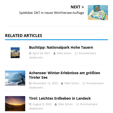
NEXT
Spielidee: DKT in neuer Wörthersee-Auflage
RELATED ARTICLES
Buchtipp: Nationalpark Hohe Tauern
April 24, 2021
Silke Schön
Kommentare
deaktiviert
Achensee: Winter-Erlebnisse am größten
Tiroler See
November 13, 2022
Silke Schön
Kommentare
deaktiviert
Tirol: Leichtes Erdbeben in Landeck
August 8, 2020
Silke Schön
Kommentare
deaktiviert