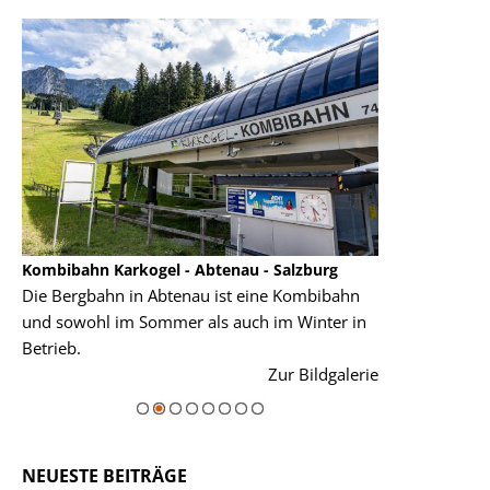
Kombibahn Karkogel - Abtenau - Salzburg
Garmisch-Part
Die Bergbahn in Abtenau ist eine Kombibahn
Garmisch-Parte
und sowohl im Sommer als auch im Winter in
der Hauptorte 
Betrieb.
einer Grandios
rie
Zur Bildgalerie
majestätisch...
NEUESTE BEITRÄGE